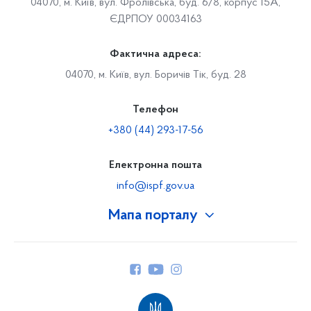
04070, м. Київ, вул. Фролівська, буд. 6/8, корпус 15А,
ЄДРПОУ 00034163
Фактична адреса:
04070, м. Київ, вул. Боричів Тік, буд. 28
Телефон
+380 (44) 293-17-56
Електронна пошта
info@ispf.gov.ua
Мапа порталу
Про Фонд
Керівництво
Структура Фонду
Територіальні відділення