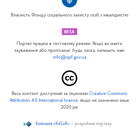
Вінницьке відділення
Волинське відділення
Власність Фонду соціального захисту осіб з інвалідністю
Дніпропетровське відділення
Донецьке відділення
Житомирське відділення
Портал працює в тестовому режимі. Якщо ви маєте
Закарпатське відділення
зауваження або пропозиції, будь ласка, напишіть нам:
info@ispf.gov.ua
Запорізьке відділення
Івано-Франківське відділення
Київське міське відділення
Київське обласне відділення
Весь контент доступний за ліцензією
Creative Commons
Кіровоградське відділення
Attribution 4.0 International license
, якщо не зазначено інше.
Луганське відділення
2020 рік
Львівське відділення
Компанія «KitSoft»
— розробник порталу
Миколаївське відділення
Одеське відділення