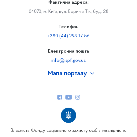
Фактична адреса:
04070, м. Київ, вул. Боричів Тік, буд. 28
Телефон
+380 (44) 293-17-56
Електронна пошта
info@ispf.gov.ua
Мапа порталу
Про Фонд
Керівництво
Структура Фонду
Територіальні відділення
Вінницьке відділення
Волинське відділення
Власність Фонду соціального захисту осіб з інвалідністю
Дніпропетровське відділення