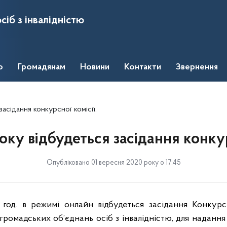
сіб з інвалідністю
о
Громадянам
Новини
Контакти
Звернення
асідання конкурсної комісії.
оку відбудеться засідання конкур
Опубліковано 01 вересня 2020 року о 17:45
 год. в режимі онлайн відбудеться засідання Конкурсн
ромадських об’єднань осіб з інвалідністю, для надання