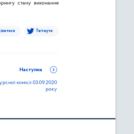
орингу стану виконання
ілитися
Твітнути
Наступна
рсної комісії 03.09.2020
року