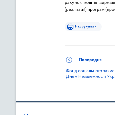
рахунок коштів держав
(реалізації) програм (прое
Надрукувати
Попередня
Фонд соціального захисту
Днем Незалежності Украї