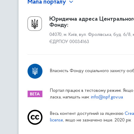
Мапа порталу
Про Фонд
Юридична адреса Центральног
Фонду:
Керівництво
04070, м. Київ, вул. Фролівська, буд. 6/8,
Структура Фонду
ЄДРПОУ 00034163
Територіальні відділення
Вінницьке відділення
Волинське відділення
Власність Фонду соціального захисту осіб
Дніпропетровське відділення
Донецьке відділення
Житомирське відділення
Портал працює в тестовому режимі. Якщо 
ласка, напишіть нам:
info@ispf.gov.ua
Закарпатське відділення
Запорізьке відділення
Весь контент доступний за ліцензією
Crea
Івано-Франківське відділення
license
, якщо не зазначено інше. 2020 рік
Київське міське відділення