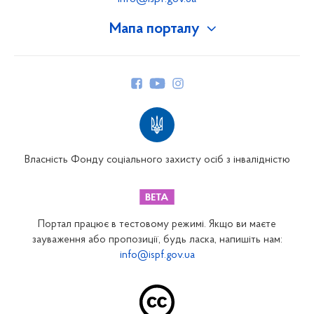
Мапа порталу
Про Фонд
Керівництво
Структура Фонду
Територіальні відділення
Вінницьке відділення
Волинське відділення
Власність Фонду соціального захисту осіб з інвалідністю
Дніпропетровське відділення
Донецьке відділення
Житомирське відділення
Портал працює в тестовому режимі. Якщо ви маєте
Закарпатське відділення
зауваження або пропозиції, будь ласка, напишіть нам:
info@ispf.gov.ua
Запорізьке відділення
Івано-Франківське відділення
Київське міське відділення