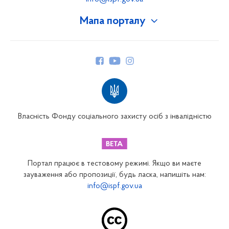
Мапа порталу
Про Фонд
Керівництво
Структура Фонду
Територіальні відділення
Вінницьке відділення
Волинське відділення
Власність Фонду соціального захисту осіб з інвалідністю
Дніпропетровське відділення
Донецьке відділення
Житомирське відділення
Портал працює в тестовому режимі. Якщо ви маєте
Закарпатське відділення
зауваження або пропозиції, будь ласка, напишіть нам:
info@ispf.gov.ua
Запорізьке відділення
Івано-Франківське відділення
Київське міське відділення