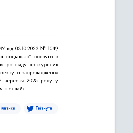
МУ від 03.10.2023 № 1049
ї соціальної послуги з
ля розгляду конкурсних
роекту із запровадження
02 вересня 2025 року у
маті онлайн.
ілитися
Твітнути