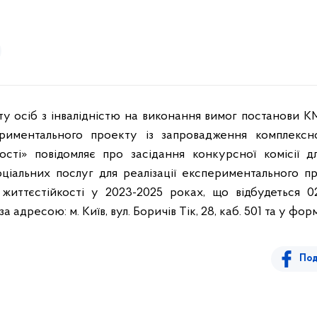
у осіб з інвалідністю на виконання вимог постанови К
риментального проекту із запровадження комплексно
ості» повідомляє про засідання конкурсної комісії д
оціальних послуг для реалізації експериментального п
життєстійкості у 2023-2025 роках, що відбудеться 
адресою: м. Київ, вул. Боричів Тік, 28, каб. 501 та у фор
Под