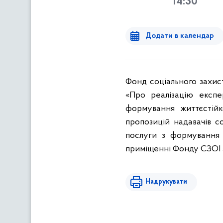
14:30
Додати в календар
Фонд соціального захист
«Про реалізацію експе
формування життєстійк
пропозицій надавачів с
послуги з формування 
приміщенні Фонду СЗОІ за 
Надрукувати