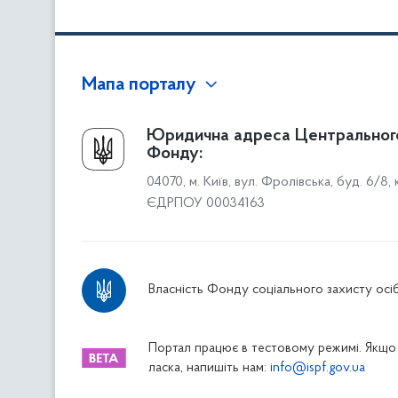
Мапа порталу
Про Фонд
Юридична адреса Центральног
Фонду:
Керівництво
04070, м. Київ, вул. Фролівська, буд. 6/8,
Структура Фонду
ЄДРПОУ 00034163
Територіальні відділення
Вінницьке відділення
Волинське відділення
Власність Фонду соціального захисту осіб
Дніпропетровське відділення
Донецьке відділення
Житомирське відділення
Портал працює в тестовому режимі. Якщо 
ласка, напишіть нам:
info@ispf.gov.ua
Закарпатське відділення