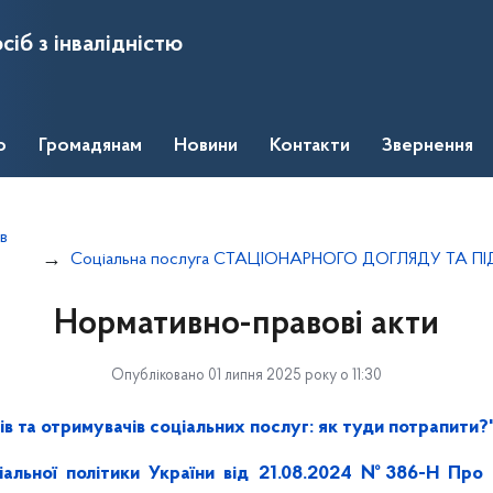
сіб з інвалідністю
о
Громадянам
Новини
Контакти
Звернення
ів
Соціальна послуга СТАЦІОНАРНОГО ДОГЛЯДУ ТА
Нормативно-правові акти
Опубліковано 01 липня 2025 року о 11:30
ів та отримувачів соціальних послуг: як туди потрапити?
іальної політики України від 21.08.2024 №386-Н Про