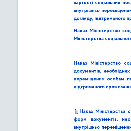
вартості соціальних по
внутрішньо переміщеним
догляду, підтриманого 
Наказ Міністерство соц
Міністерства соціальної
Наказ Міністерство со
документів, необхідних
переміщеним особам пох
підтриманого проживання
Наказ Міністерства 
форм документів, необ
внутрішньо переміщеним