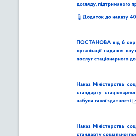
догляду, підтриманого п
Додаток до наказу 4
ПОСТАНОВА від 6 серпн
організації надання вн
послуг стаціонарного до
Наказ Міністерства со
стандарту стаціонарно
набули такої здатності
Наказ Міністерства со
стандарту соціальної пос