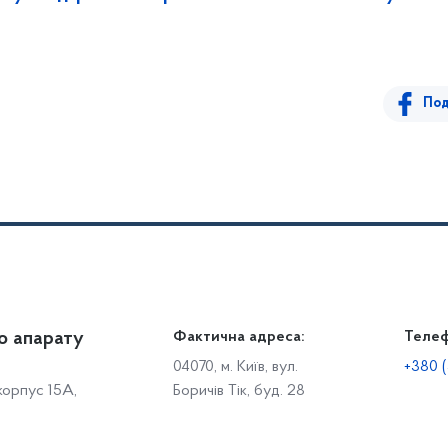
Под
о апарату
Громадянам
Фактична адреса:
Теле
Дія
Доступ до публічної інформації
Робо
04070, м. Київ, вул.
+380 (
 корпус 15А,
Боричів Тік, буд. 28
Звіти щодо роботи із запитами на отримання публічної
С
інформації
Р
Звернення громадян
с