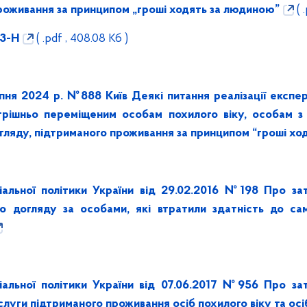
роживання за принципом „гроші ходять за людиною”
( 
03-Н
( .pdf , 408.08 Кб )
я 2024 р. №888 Київ Деякі питання реалізації експер
утрішньо переміщеним особам похилого віку, особам з 
гляду, підтриманого проживання за принципом “гроші хо
ціальної політики України від 29.02.2016 №198 Про з
го догляду за особами, які втратили здатність до са
ціальної політики України від 07.06.2017 №956 Про з
луги підтриманого проживання осіб похилого віку та осіб