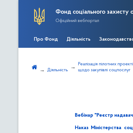
Фонд соціального захисту о
Офіційний вебпортал
Про Фонд
Діяльність
Законодавств
Реалізація пілотних проект
Діяльність
щодо закупівлі соцпослуг
Вебінар "Реєстр надавач
Наказ Міністерства соц