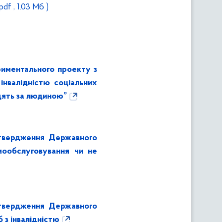
.pdf , 1.03 Мб )
иментального проекту з
інвалідністю соціальних
дять за людиною”
атвердження Державного
мообслуговування чи не
атвердження Державного
 з інвалідністю