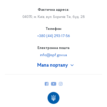
Фактична адреса:
04070, м. Київ, вул. Боричів Тік, буд. 28
Телефон
+380 (44) 293-17-56
Електронна пошта
info@ispf.gov.ua
Мапа порталу
Про Фонд
Керівництво
Структура Фонду
Територіальні відділення
Вінницьке відділення
Волинське відділення