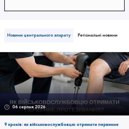
Новини центрального апарату
Регіональні новини
М
06 серпня 2026
9 кроків: як військовослужбовцю отримати первинне