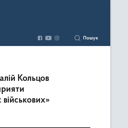
Пошук
алій Кольцов
прияти
 військових»