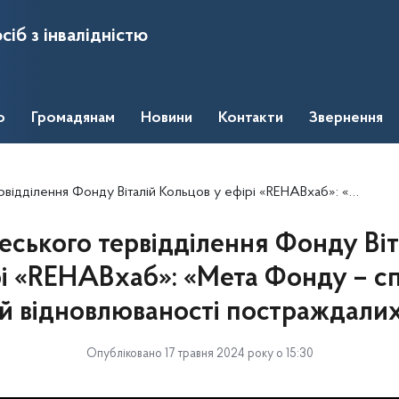
сіб з інвалідністю
о
Громадянам
Новини
Контакти
Звернення
лій Кольцов у ефірі «REHABхаб»: «Мета Фонду – сприяти максимальній відновлюваності постраждалих військових»
еського тервідділення Фонду Віт
рі «REHABхаб»: «Мета Фонду – с
й відновлюваності постраждалих
Опубліковано 17 травня 2024 року о 15:30