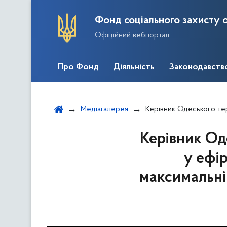
Фонд соціального захисту о
Офіційний вебпортал
Про Фонд
Діяльність
Законодавств
Медіагалерея
Керівник Одеського тервідділення Фонду Віта
Керівник Од
у ефі
максимальні