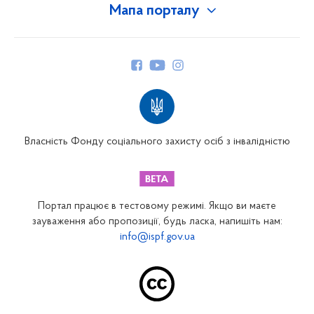
Мапа порталу
Про Фонд
Керівництво
Структура Фонду
Територіальні відділення
Вінницьке відділення
Волинське відділення
Власність Фонду соціального захисту осіб з інвалідністю
Дніпропетровське відділення
Донецьке відділення
Житомирське відділення
Портал працює в тестовому режимі. Якщо ви маєте
Закарпатське відділення
зауваження або пропозиції, будь ласка, напишіть нам:
info@ispf.gov.ua
Запорізьке відділення
Івано-Франківське відділення
Київське міське відділення
Київське обласне відділення