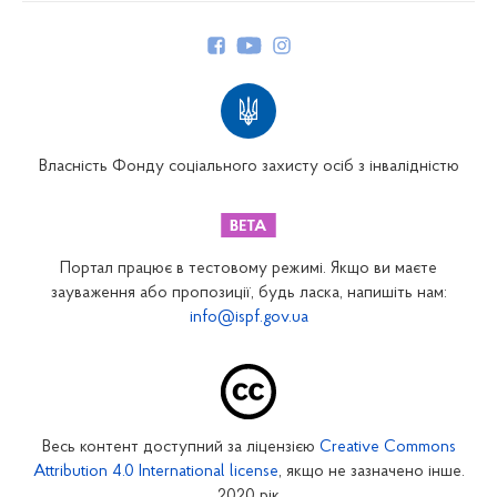
Керівництво
Структура Фонду
Територіальні відділення
Вінницьке відділення
Волинське відділення
Власність Фонду соціального захисту осіб з інвалідністю
Дніпропетровське відділення
Донецьке відділення
Житомирське відділення
Портал працює в тестовому режимі. Якщо ви маєте
Закарпатське відділення
зауваження або пропозиції, будь ласка, напишіть нам:
info@ispf.gov.ua
Запорізьке відділення
Івано-Франківське відділення
Київське міське відділення
Київське обласне відділення
Весь контент доступний за ліцензією
Creative Commons
Кіровоградське відділення
Attribution 4.0 International license
, якщо не зазначено інше.
Луганське відділення
2020 рік