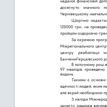
наданій фінансовій доп
досягнуто значного п
Чернівецькому навчально
Щорічно надаєтьс
125000 грн., на проведе
пройшли оздоровчо-трену
За окремою прогр
Міжрегіонального центру 
центру реабілітації 
БанчениГерцаївського р
В поточному році в
97 інвалідів, проведено 
видань.
Такими є основні 
вдячності людей, яким м
але вкрай необхідною п
З нагоди Міжнарод
захисту інвалідів висло