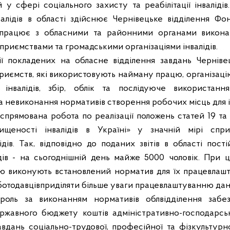
 у сфері соціального захисту та реабілітації інваліді
валідів в області здійснює Чернівецьке відділення Фо
співпрацює з обласними та районними органами викона
приємствами та громадськими організаціями інвалідів.
ії покладених на обласне відділення завдань Чернів
риємств, які використовують найману працю, організацію
інвалідів, збір, облік та послідуюче використанн
а невиконання нормативів створення робочих місць для ін
еспрямована робота по реалізації положень статей 19 т
ищеності інвалідів в Україні» у значній мірі спр
дів. Так, відповідно до поданих звітів в області пост
дів - на сьогоднішній день майже 5000 чоловік. При ць
стю виконують встановлений норматив для їх працевлашт
ботодавцівприділяти більше уваги працевлаштуванню дано
роль за виконанням нормативів облвідділення забе
ржавного бюджету коштів адміністративно-господарськ
вдань соціально-трудової, професійної та фізкультурно