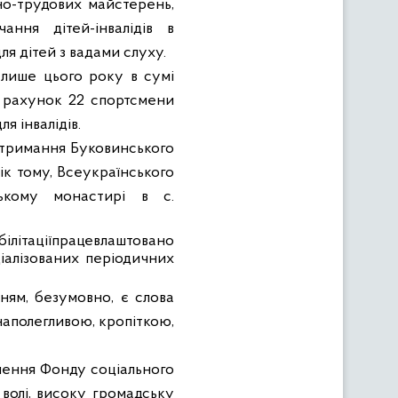
но-трудових майстерень,
ння дітей-інвалідів в
я дітей з вадами слуху.
 лише цього року в сумі
їх рахунок 22 спортсмени
 інвалідів.
утримання Буковинського
ік тому,
Всеукраїнського
ському монастирі в с.
абілітаціїпрацевлаштовано
іалізованих періодичних
ням, безумовно, є слова
наполегливою, кропіткою,
ілення Фонду соціального
 волі, високу громадську