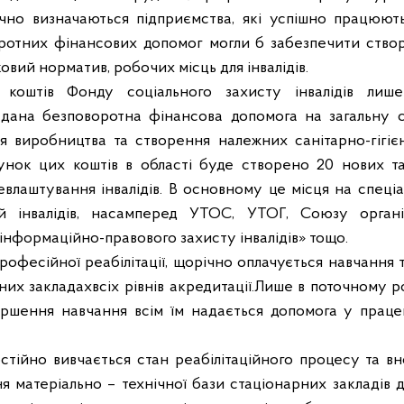
річно визначаються підприємства, які успішно працюют
оротних фінансових допомог могли б забезпечити ство
овий норматив, робочих місць для інвалідів.
 коштів Фонду соціального захисту інвалідів лиш
дана безповоротна фінансова допомога на загальну су
я виробництва та створення належних санітарно-гігіє
ахунок цих коштів в області буде створено 20 нових 
влаштування інвалідів. В основному це місця на спеці
ій інвалідів, насамперед УТОС, УТОГ, Союзу організа
нформаційно-правового захисту інвалідів» тощо.
рофесійної реабілітації, щорічно оплачується навчання 
ьних закладахвсіх рівнів акредитації.Лише в поточному р
авершення навчання всім їм надається допомога у прац
стійно вивчається стан реабілітаційного процесу та вн
 матеріально – технічної бази стаціонарних закладів для