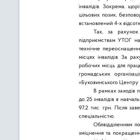
інвалідів. Зокрема, що
цільових позик, безпов
встановлений 4-х відсотк
Так, за рахунок
підприємствам УТОГ на
технічне переоснащенн
місцях інвалідів. За р
робочих місць для праце
громадських організац
«Буковинського Центру і
В рамках заходів п
до 25 інвалідів в навчал
97,2 тис. грн. Після з
спеціальністю.
Облвідділенням по
зміцнення та покращення