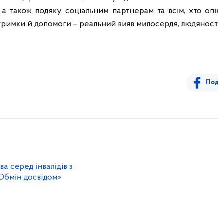
, а також подяку соціальним партнерам та всім, хто опі
тримки й допомоги – реальний вияв милосердя, людяності
Под
а серед інвалідів з
Обмін досвідом»