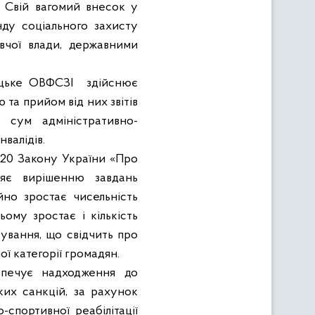
в. Свій вагомий внесок у
нду соціального захисту
вчої влади, державними
ецьке ОВФСЗІ
здійснює
 та прийом від них звітів
я сум адміністративно-
валідів.
а 20 Закону України «Про
ияє вирішенню завдань
ійно зростає чисельність
ому зростає і кількість
ування, що свідчить про
ї категорії громадян.
зпечує надходження до
их санкцій, за рахунок
-спортивної реабілітації