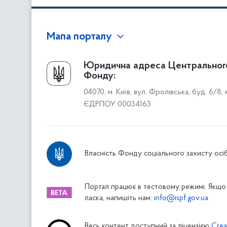
Мапа порталу
Про Фонд
Юридична адреса Центральног
Фонду:
Керівництво
04070, м. Київ, вул. Фролівська, буд. 6/8,
Структура Фонду
ЄДРПОУ 00034163
Територіальні відділення
Вінницьке відділення
Волинське відділення
Власність Фонду соціального захисту осіб
Дніпропетровське відділення
Донецьке відділення
Житомирське відділення
Портал працює в тестовому режимі. Якщо 
ласка, напишіть нам:
info@ispf.gov.ua
Закарпатське відділення
Запорізьке відділення
Весь контент доступний за ліцензією
Crea