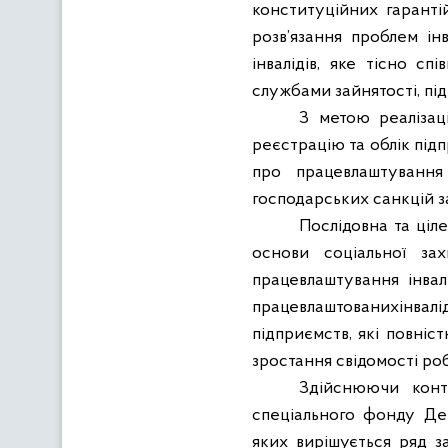
конституційних гарантій
розв’язання проблем ін
інвалідів, яке тісно 
службами зайнятості, під
З метою реалізац
реєстрацію та облік підп
про працевлаштування 
господарських санкцій з
Послідовна та ціл
основи соціальної зах
працевлаштування інвалі
працевлаштованихінвалі
підприємств, які повні
зростання свідомості ро
Здійснюючи конт
спеціального фонду Де
яких вирішується ряд за