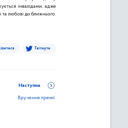
кується інвалідами, адже
 та любові до ближнього.
ілитися
Твітнути
Наступна
Вручення премії