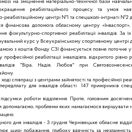
омозі на зміцнення матеріально-технічної бази навчаль
окращення реабілітаційного процесу та умов навча
-реабілітаційному центрі №1 та спецшколі-інтрнаті №2 дл
я фінансова допомога обласному центру «Інваспорт»,
ння фізкультурно-спортивної реабілітації інвалідів. За 
вальний курс у Всеукраїнському спортивному центрі для
амою з коштів Фонду СЗІ фінансується повне поточне 
професійної реабілітації інвалідівта, відкритого рівно р
інвалідів "Віра, Надія, Любов" при Святовознесен
айону.
 ході співпраці з центрами зайнятості та професійної ре
передплату для інвалідів області
147 примірників спец
підсумки роботи відділення. Проте, головним досягнен
и допомагаємо, проблеми яких намагаємося вирішувати 
рацею.
ного дня інвалідів - 3 грудня Чернівецьке обласне відд
влює щирі побажання, глибоку вдячність за незламність