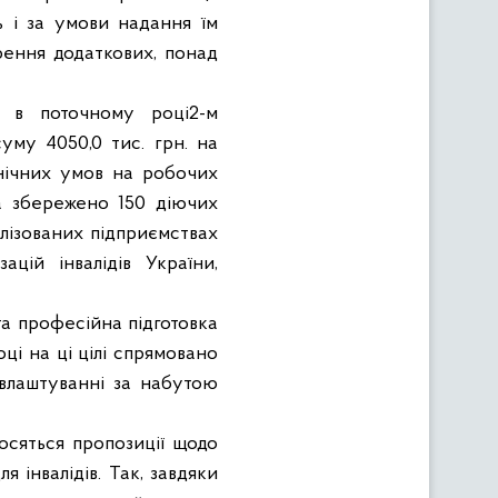
ь і за умови надання їм
рення додаткових, понад
е в поточному році2-м
му 4050,0 тис. грн. на
нічних умов на робочих
та збережено 150 діючих
алізованих підприємствах
цій інвалідів України,
та професійна підготовка
оці на ці цілі спрямовано
евлаштуванні за набутою
осяться пропозиції щодо
 інвалідів. Так, завдяки