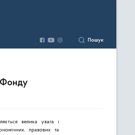
Пошук
я Фонду
яється велика увага і
ономічних, правових та