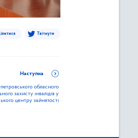
ілитися
Твітнути
Наступна
опетровського обласного
ного захисту інвалідів у
ського центру зайнятості