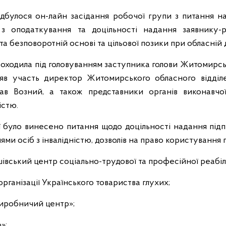
ідбулося он-лайн засідання робочої групи з питання н
 з оподаткування та доцільності надання заявнику-
а безповоротній основі та цільової позики при обласній 
 проходила під головуванням заступника голови Житомирс
взяв участь директор Житомирського обласного відді
слав Возний, а також представники органів виконавчо
істю.
ії було винесено питання щодо доцільності надання підп
и осіб з інвалідністю, дозволів на право користування 
ський центр соціально-трудової та професійної реабіліта
рганізації Українського товариства глухих;
иробничий центр»;
»;