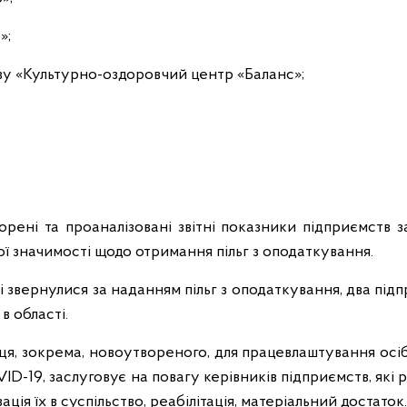
»;
у «Культурно-оздоровчий центр «Баланс»;
орені та проаналізовані звітні показники підприємств з
ї значимості щодо отримання пільг з оподаткування.
кі звернулися за наданням пільг з оподаткування, два під
в області.
я, зокрема, новоутвореного, для працевлаштування осіб 
D-19, заслуговує на повагу керівників підприємств, які 
зація їх в суспільство, реабілітація, матеріальний достаток.