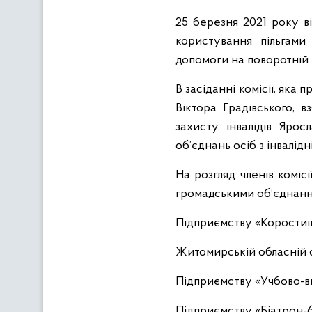
25 березня 2021 року в
користування пільгами
допомоги на поворотній т
В засіданні комісії, яка
Віктора Градівського, 
захисту інвалідів Яро
об’єднань осіб з інвалідн
На розгляд членів коміс
громадськими об’єднанням
Підприємству «Коростишів
Житомирській обласній о
Підприємству «Учбово-в
Підприємству «Біатрон-6