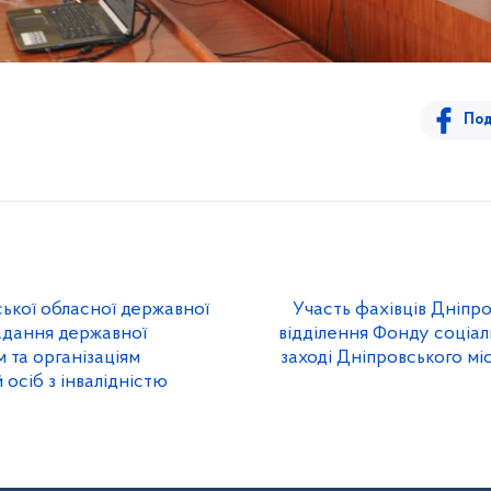
Под
ської обласної державної
Участь фахівців Дніпр
надання державної
відділення Фонду соціаль
 та організаціям
заході Дніпровського мі
 осіб з інвалідністю