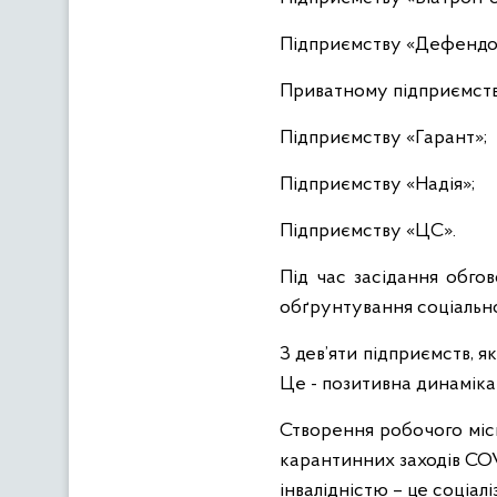
Підприємству «Дефендо
Приватному підприємств
Підприємству «Гарант»;
Підприємству «Надія»;
Підприємству «ЦС».
Під час засідання обгов
обґрунтування соціально
З дев’яти підприємств, я
Це - позитивна динаміка 
Створення робочого місц
карантинних заходів COVI
інвалідністю – це соціалі