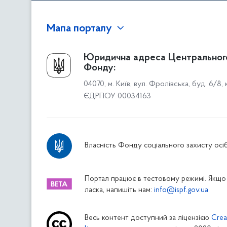
Мапа порталу
Про Фонд
Юридична адреса Центральног
Фонду:
Керівництво
04070, м. Київ, вул. Фролівська, буд. 6/8,
Структура Фонду
ЄДРПОУ 00034163
Територіальні відділення
Вінницьке відділення
Волинське відділення
Власність Фонду соціального захисту осіб
Дніпропетровське відділення
Донецьке відділення
Житомирське відділення
Портал працює в тестовому режимі. Якщо 
ласка, напишіть нам:
info@ispf.gov.ua
Закарпатське відділення
Запорізьке відділення
Весь контент доступний за ліцензією
Crea
Івано-Франківське відділення