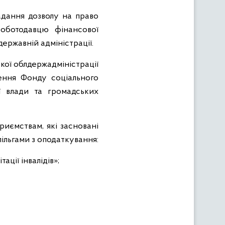
адання дозволу на право
роботодавцю фінансової
державній адміністрації.
ької облдержадміністрації
лення Фонду соціального
ї влади та громадських
риємствам, які засновані
пільгами з оподаткування:
ції інвалідів»;