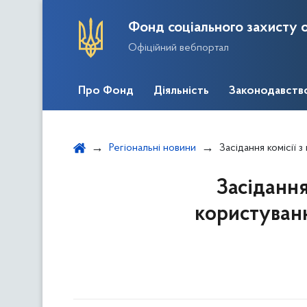
Фонд соціального захисту о
Офіційний вебпортал
Про Фонд
Діяльність
Законодавств
Регіональні новини
Засідання комісії з питан
Засідання
користуван