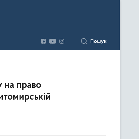
Пошук
у на право
итомирській