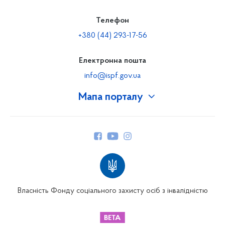
Телефон
+380 (44) 293-17-56
Електронна пошта
info@ispf.gov.ua
Мапа порталу
Про Фонд
Керівництво
Структура Фонду
Територіальні відділення
Вінницьке відділення
Волинське відділення
Власність Фонду соціального захисту осіб з інвалідністю
Дніпропетровське відділення
Донецьке відділення