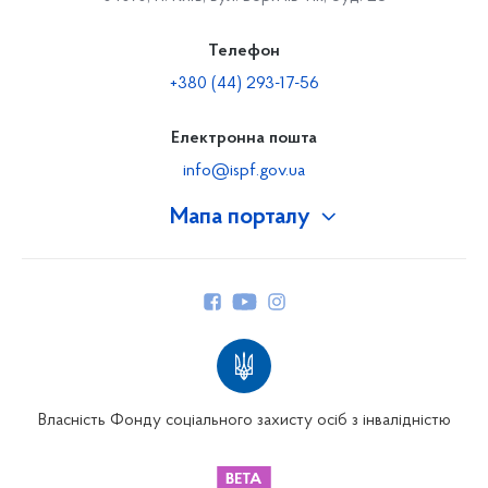
Телефон
+380 (44) 293-17-56
Електронна пошта
info@ispf.gov.ua
Мапа порталу
Про Фонд
Керівництво
Структура Фонду
Територіальні відділення
Вінницьке відділення
Волинське відділення
Власність Фонду соціального захисту осіб з інвалідністю
Дніпропетровське відділення
Донецьке відділення