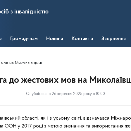
сіб з інвалідністю
о
Громадянам
Новини
Контакти
Звернення
 мов на Миколаївщині
га до жестових мов на Миколаїв
Опубліковано 26 вересня 2025 року о 10:00
ївський області, як і в усьому світі, відзначався Міжна
а ООН у 2017 році з метою визнання та використання же