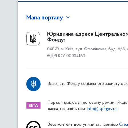
Мапа порталу
Про Фонд
Юридична адреса Центральног
Фонду:
Керівництво
04070, м. Київ, вул. Фролівська, буд. 6/8,
Структура Фонду
ЄДРПОУ 00034163
Територіальні відділення
Вінницьке відділення
Волинське відділення
Власність Фонду соціального захисту осіб
Дніпропетровське відділення
Донецьке відділення
Житомирське відділення
Портал працює в тестовому режимі. Якщо 
ласка, напишіть нам:
info@ispf.gov.ua
Закарпатське відділення
Запорізьке відділення
Весь контент доступний за ліцензією
Crea