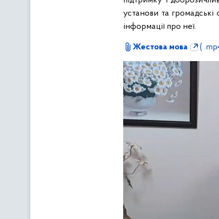
підтримку і доброзичлив
установи та громадські 
інформації про неї.
Жестова мова
( .mp4