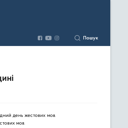
Пошук
щині
родний день жестових мов.
стових мов.