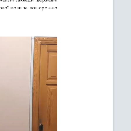
чальні заклади, державні
стової мови та поширенню