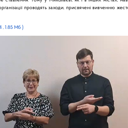
е ставлення. Тому у Миколаєві, як і в інших містах, нав
організації проводять заходи, присвячені вивченню же
 , 1.85 Мб )