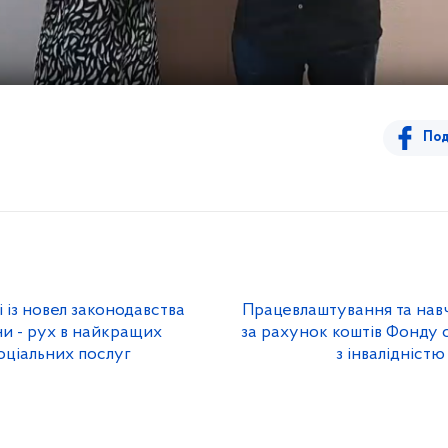
Под
 із новел законодавства
Працевлаштування та навч
ни - рух в найкращих
за рахунок коштів Фонду 
оціальних послуг
з інвалідніст