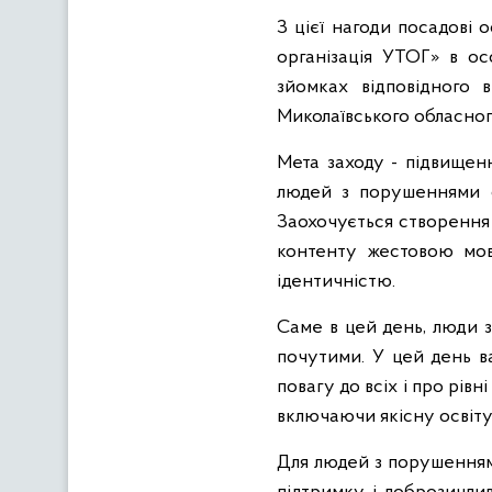
З цієї нагоди посадові
організація УТОГ» в ос
зйомках відповідного 
Миколаївського обласно
Мета заходу - підвищенн
людей з порушеннями с
Заохочується створення
контенту жестовою мов
ідентичністю.
Саме в цей день, люди 
почутими. У цей день в
повагу до всіх і про рів
включаючи якісну освіту
Для людей з порушенням