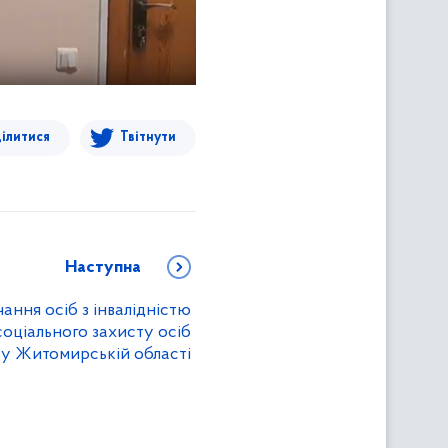
ілитися
Твітнути
Наступна
ання осіб з інвалідністю
соціального захисту осіб
ю у Житомирській області