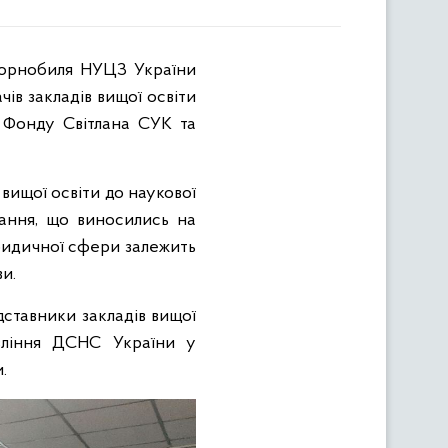
 Чорнобиля НУЦЗ України
ів закладів вищої освіти
 Фонду Світлана СУК та
вищої освіти до наукової
тання, що виносились на
ридичної сфери залежить
и.
едставники закладів вищої
равління ДСНС України у
.