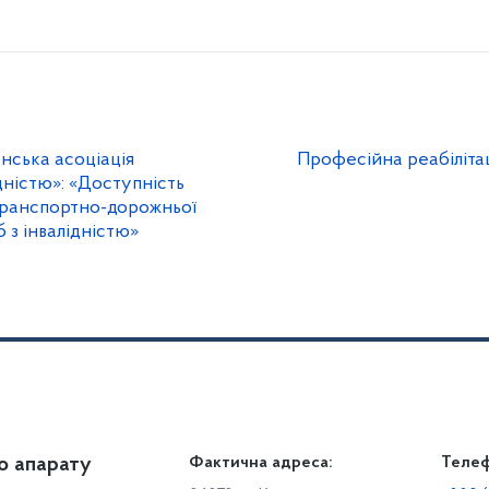
нська асоціація
Професійна реабілітаці
ідністю»: «Доступність
 транспортно-дорожньої
 з інвалідністю»
о апарату
Громадянам
Фактична адреса:
Теле
Дія