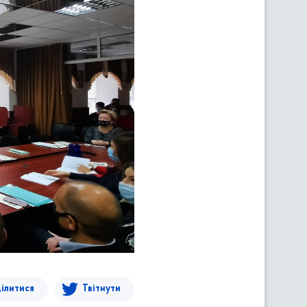
ілитися
Твітнути