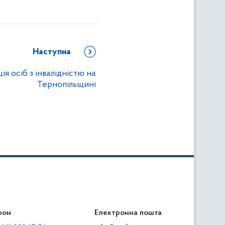
Наступна
я осіб з інвалідністю на
Тернопільщині
фон
льність
Електронна пошта