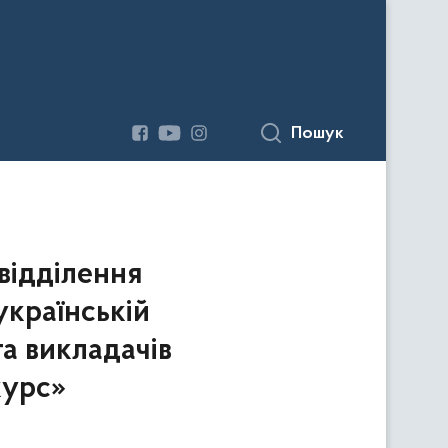
Пошук
відділення
українській
а викладачів
курс»