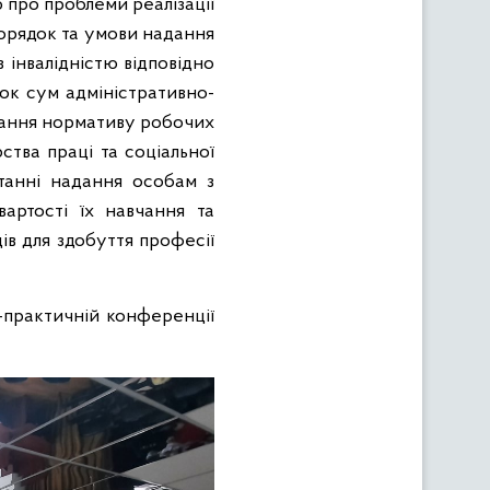
про проблеми реалізації
порядок та умови надання
 інвалідністю відповідно
нок сум адміністративно-
нання нормативу робочих
ства праці та соціальної
итанні надання особам з
артості їх навчання та
дів для здобуття професії
-практичній конференції