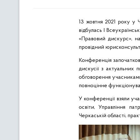
13 жовтня 2021 року у 
відбулась І Всеукраїнсь
«Правовий дискурс», н
провідний юрисконсульт
Конференція започаткова
дискусії з актуальних 
обговорення учасниками
повноцінне функціонуван
У конференції взяли учас
освіти, Управління пат
Черкаській області, пра