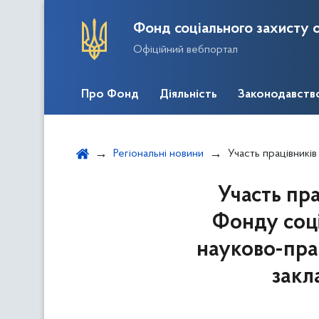
Фонд соціального захисту о
Офіційний вебпортал
Про Фонд
Діяльність
Законодавств
Регіональні новини
Участь працівників Черкаського обласного відді
Участь пр
Фонду соці
науково-пра
закл