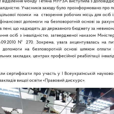
 відділення Фонду Тетяна МУРЗА виступила з доповіддю 
інвалідністю. Учасників заходу було проінформовано про 
цільової позики на створення робочих місць для осіб із
 фінансової допомоги на безповоротній основі за раху
та пені, що надходять до державного бюджету за невико
ння осіб з інвалідністю, затвердженої наказом Міністер
6.09.2010 № 270. Зокрема, увага акцентувалась на п
ої допомоги на безповоротній основі шляхом оплати в
льних закладах, центрах професійної реабілітації інвалі
ли сертифікати про участь у І Всеукраїнській науково
 закладів вищої освіти «Правовий дискурс».