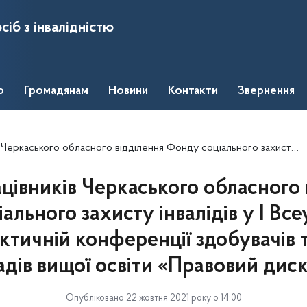
сіб з інвалідністю
о
Громадянам
Новини
Контакти
Звернення
лення Фонду соціального захисту інвалідів у І Всеукраїнській науково-практичній конференції здобувачів та викладачів закладів вищої освіти «Правовий дискурс»
ацівників Черкаського обласного 
ального захисту інвалідів у І Все
ктичній конференції здобувачів т
адів вищої освіти «Правовий дис
Опубліковано 22 жовтня 2021 року о 14:00