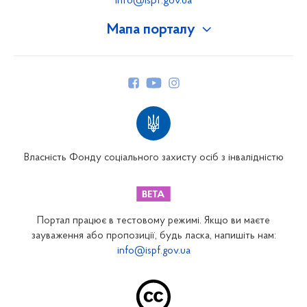
info@ispf.gov.ua
Мапа порталу
Про Фонд
Керівництво
Структура Фонду
Територіальні відділення
Вінницьке відділення
Волинське відділення
Власність Фонду соціального захисту осіб з інвалідністю
Дніпропетровське відділення
Донецьке відділення
Житомирське відділення
Портал працює в тестовому режимі. Якщо ви маєте
Закарпатське відділення
зауваження або пропозиції, будь ласка, напишіть нам:
info@ispf.gov.ua
Запорізьке відділення
Івано-Франківське відділення
Київське міське відділення