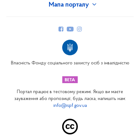
Мапа порталу
Про Фонд
Керівництво
Структура Фонду
Територіальні відділення
Вінницьке відділення
Волинське відділення
Власність Фонду соціального захисту осіб з інвалідністю
Дніпропетровське відділення
Донецьке відділення
Житомирське відділення
Портал працює в тестовому режимі. Якщо ви маєте
Закарпатське відділення
зауваження або пропозиції, будь ласка, напишіть нам:
info@ispf.gov.ua
Запорізьке відділення
Івано-Франківське відділення
Київське міське відділення
Київське обласне відділення