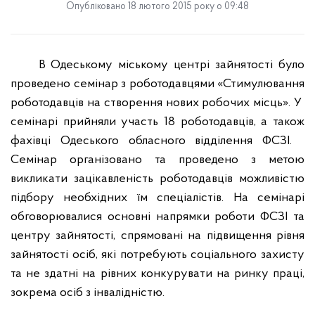
Опубліковано 18 лютого 2015 року о 09:48
В Одеському міському центрі зайнятості
було
проведено семінар з роботодавцями «Стимулювання
роботодавців на створення нових робочих місць».
У
семінарі прийняли участь
18
роботодавців, а
також
фахівці Одеського обласного відділення ФСЗІ.
Семінар організовано та проведено з метою
викликати зацікавленість роботодавців можливістю
підбору необхідних їм спеціалістів.
На семінарі
обговорювалися основні напрямки роботи ФСЗІ та
центру зайнятості, спрямовані на підвищення рівня
зайнятості осіб,
які потребують соціального захисту
та не здатні на рівних конкурувати на ринку праці,
зокрема осіб з інвалідністю.