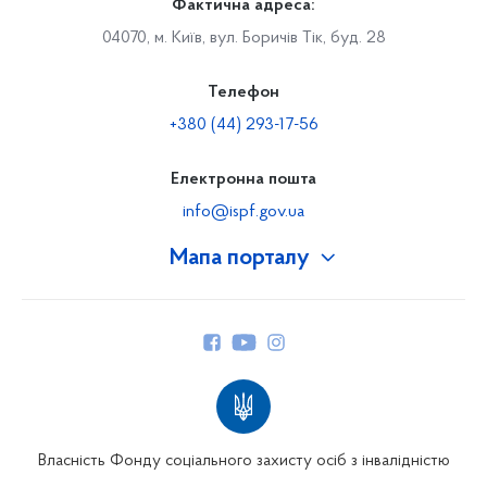
Фактична адреса:
04070, м. Київ, вул. Боричів Тік, буд. 28
Телефон
+380 (44) 293-17-56
Електронна пошта
info@ispf.gov.ua
Мапа порталу
Про Фонд
Керівництво
Структура Фонду
Територіальні відділення
Вінницьке відділення
Волинське відділення
Власність Фонду соціального захисту осіб з інвалідністю
Дніпропетровське відділення