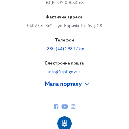
ЄДРПОУ 00034163
Фактична адреса:
04070, м. Київ, вул. Боричів Тік, буд. 28
Телефон
+380 (44) 293-17-56
Електронна пошта
info@ispf.gov.ua
Мапа порталу
Про Фонд
Керівництво
Структура Фонду
Територіальні відділення
Вінницьке відділення