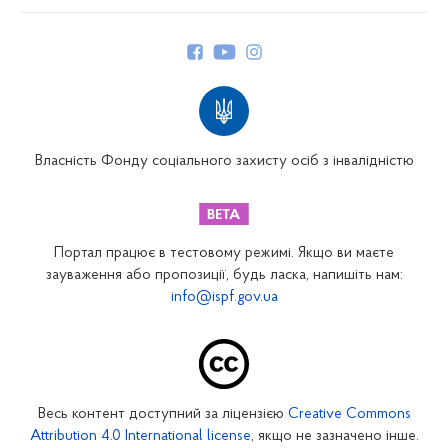
Про Фонд
Керівництво
Структура Фонду
Територіальні відділення
Вінницьке відділення
Волинське відділення
Власність Фонду соціального захисту осіб з інвалідністю
Дніпропетровське відділення
Донецьке відділення
Житомирське відділення
Портал працює в тестовому режимі. Якщо ви маєте
Закарпатське відділення
зауваження або пропозиції, будь ласка, напишіть нам:
info@ispf.gov.ua
Запорізьке відділення
Івано-Франківське відділення
Київське міське відділення
Київське обласне відділення
Весь контент доступний за ліцензією
Creative Commons
Кіровоградське відділення
Attribution 4.0 International license
, якщо не зазначено інше.