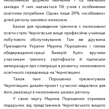
інклюзивною формою навчання – 62 навчальні
заклади. У них навчається 116 учнів з особливими
освітніми потребами. Однак лише 29% «особливих»
дітей регіону охоплені інклюзією.
Базою для проведення тренінгів з інклюзивної
освіти стало Чернігівське вище професійне училище
побутового обслуговування. Там же дружина
Президента України Марина Порошенко і голова
облдержадміністрації Валерій Куліч вручили
учасникам тренінгу сертифікати й підписали
меморандум про співпрацю в розвитку інклюзивного
освітнього середовища на Чернігівщині.
Також пані Порошенко презентувала
Чернігівщині дизайн-проект сучасної медіатеки для
його реалізації в інклюзивних школах регіону.
У свою чергу Марина Порошенко отримала
подарунок від представників Чернігівського вищого