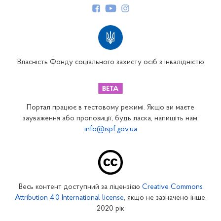
Структура Фонду
Територіальні відділення
Вінницьке відділення
Волинське відділення
Власність Фонду соціального захисту осіб з інвалідністю
Дніпропетровське відділення
Донецьке відділення
Житомирське відділення
Портал працює в тестовому режимі. Якщо ви маєте
Закарпатське відділення
зауваження або пропозиції, будь ласка, напишіть нам:
info@ispf.gov.ua
Запорізьке відділення
Івано-Франківське відділення
Київське міське відділення
Київське обласне відділення
Весь контент доступний за ліцензією
Creative Commons
Кіровоградське відділення
Attribution 4.0 International license
, якщо не зазначено інше.
Луганське відділення
2020 рік