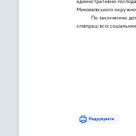
адміністративно-госпо
Миколаївського окружног
По закінченню доп
співпраці всіх соціальни
Надрукувати