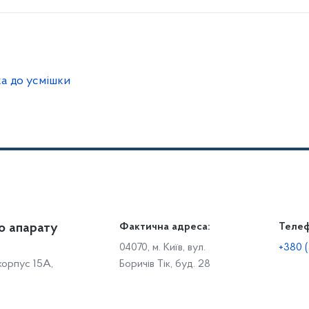
ка до усмішки
о апарату
Громадянам
Фактична адреса:
Теле
Дія
Доступ до публічної інформації
Робо
04070, м. Київ, вул.
+380 (
 корпус 15А,
Боричів Тік, буд. 28
Звіти щодо роботи із запитами на отримання публічної
С
інформації
Р
Звернення громадян
с