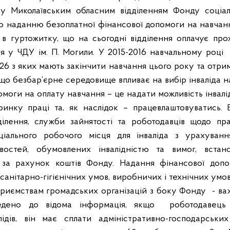
у Миколаївським обласним відділенням Фонду соціаль
о наданню безоплатної фінансової допомоги на навчанн
 в гуртожитку, що на сьогодні відділення оплачує пр
ся у ЧДУ ім. П. Могили. У 2015-2016 навчальному році
 26 з яких мають закінчити навчання цього року та отр
, що безбар’єрне середовище впливає на вибір інваліда н
моги на оплату навчання – це надати можливість інвалід
инку праці та, як наслідок – працевлаштовуватись. 
ділення, служби зайнятості та роботодавців щодо пра
іального робочого місця для інваліда з урахуванн
остей, обумовлених інвалідністю та вимог, встано
ї за рахунок коштів Фонду. Надання фінансової доп
санітарно-гігієнічних умов, виробничих і технічних умо
приємствам громадських організацій з боку Фонду
- в
ведено до відома інформація, якщо
роботодавець
лідів, він має сплати адміністративно-господарськи