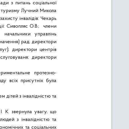
ради з питань соціальної
та туризму Лучний Микола
ахисту інвалідів: Чекарь
ї: Сивопляс О.В.;
члени
; начальники управлінь
значення) рад; директори
луг); директори центрів
бслуговуваня; директори
ериментальне протезно-
ду всіх присутніх була
м дітей з інвалідністю та
І. К. звернула увагу, що
 людей з інвалідністю та
ономічних та соціальних