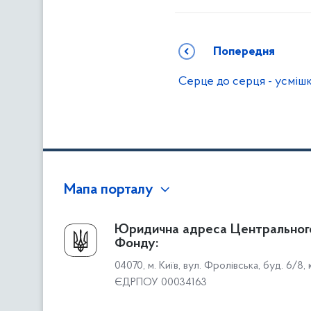
Попередня
Серце до серця - усміш
Мапа порталу
Про Фонд
Юридична адреса Центральног
Фонду:
Керівництво
04070, м. Київ, вул. Фролівська, буд. 6/8,
Структура Фонду
ЄДРПОУ 00034163
Територіальні відділення
Вінницьке відділення