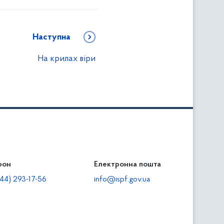
Наступна
На крилах віри
фон
льність
Електронна пошта
тодавцям
44) 293-17-56
info@ispf.gov.ua
плата адміністративно-господарських санкцій
еквізити для сплати адміністративно-господарських
анкцій та/або пені