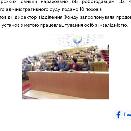
дарських санкції нараховано 68 роботодавцям. За 
о адміністративного суду подано 10 позовів.
овіді
директор відділення Фонду запропонувала продо
х установ з метою працевлаштування осіб з інвалідністю.
Под