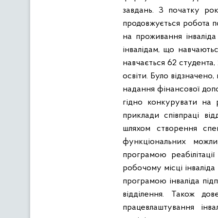
завдань. З початку рок
продовжується робота п
на проживання інваліда
інвалідам, що навчають
навчається 62 студента,
освіти. Було відзначено
надання фінансової допо
гідно конкурувати на р
приклади співпраці від
шляхом створення спец
функціональних можлив
програмою реабілітаці
робочому місці інваліда 
програмою інваліда під
відділення. Також до
працевлаштування інва