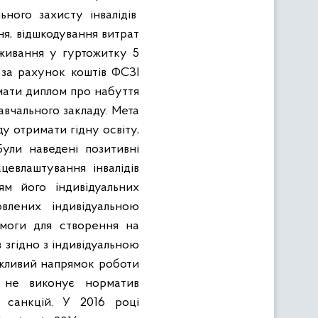
ного захисту інвалідів
я, відшкодування витрат
оживання у гуртожитку 5
за рахунок коштів ФСЗІ
имати диплом про набуття
авчального закладу. Мета
у отримати гідну освіту,
Були наведені позитивні
цевлаштування інвалідів
ям його індивідуальних
влених індивідуальною
омоги для створення на
в згідно з індивідуальною
ажливий напрямок роботи
 не виконує норматив
х санкцій. У 2016 році