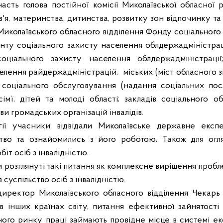
участь голова постійної комісії Миколаївської обласної 
в'я, материнства, дитинства, розвитку зон відпочинку 
иколаївського обласного відділення Фонду соціального з
енту соціального захисту населення облдержадміністраці
соціального захисту населення облдержадміністрації
елення райдержадміністрацій,
міських (міст обласного 
 соціального обслуговування (надання соціальних пос
ім’ї, дітей та молоді області; закладів соціального о
ви громадських організацій інвалідів.
ії учасники відвідали Миколаївське державне експ
тво та ознайомились з його роботою. Також для огля
іт осіб з інвалідністю.
ли розглянуті такі питання як комплексне вирішення пробле
 суспільство осіб з інвалідністю.
директор Миколаївського обласного відділення Чекарь 
і в інших країнах світу, питання ефективної зайнятості
го ринку праці займають провідне місце в системі ек