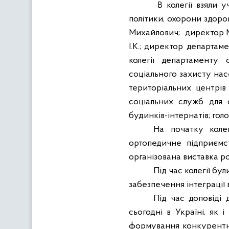
В колегії взяли 
політики, охорони здоро
Михайлович;
директор М
І.К.; директор департам
колегії департаменту 
соціального захисту нас
територіальних центрів
соціальних служб для с
будинків-інтернатів; голо
На початку колег
ортопедичне підприємс
організована виставка роб
Під час колегії бу
забезпечення інтеграції в
Під час доповіді 
сьогодні в Україні, як 
формування конкурентно