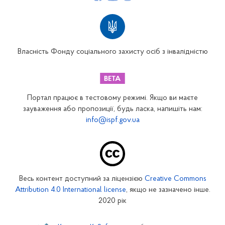
Структура Фонду
Територіальні відділення
Вінницьке відділення
Волинське відділення
Власність Фонду соціального захисту осіб з інвалідністю
Дніпропетровське відділення
Донецьке відділення
Житомирське відділення
Портал працює в тестовому режимі. Якщо ви маєте
Закарпатське відділення
зауваження або пропозиції, будь ласка, напишіть нам:
info@ispf.gov.ua
Запорізьке відділення
Івано-Франківське відділення
Київське міське відділення
Київське обласне відділення
Весь контент доступний за ліцензією
Creative Commons
Кіровоградське відділення
Attribution 4.0 International license
, якщо не зазначено інше.
Луганське відділення
2020 рік
Львівське відділення