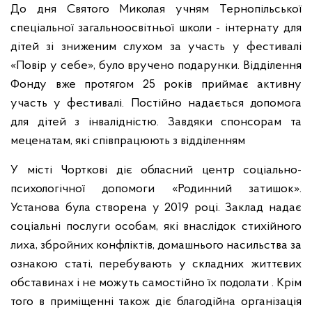
До дня Святого Миколая учням Тернопільської
спеціальної загальноосвітньої школи - інтернату для
дітей зі зниженим слухом за участь у фестивалі
«Повір у себе», було вручено подарунки. Відділення
Фонду вже протягом 25 років приймає активну
участь у фестивалі. Постійно надається допомога
для дітей з інвалідністю. Завдяки спонсорам та
меценатам, які співпрацюють з відділенням
У місті Чорткові діє обласний центр соціально-
психологічної допомоги «Родинний затишок».
Установа була створена у 2019 році. Заклад надає
соціальні послуги особам, які внаслідок стихійного
лиха, збройних конфліктів, домашнього насильства за
ознакою статі, перебувають у складних життєвих
обставинах і не можуть самостійно їх подолати . Крім
того в приміщенні також діє благодійна організація