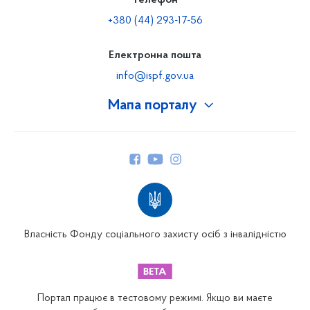
Телефон
+380 (44) 293-17-56
Електронна пошта
info@ispf.gov.ua
Мапа порталу
Про Фонд
Керівництво
Структура Фонду
Територіальні відділення
Вінницьке відділення
Волинське відділення
Власність Фонду соціального захисту осіб з інвалідністю
Дніпропетровське відділення
Донецьке відділення
Житомирське відділення
Портал працює в тестовому режимі. Якщо ви маєте