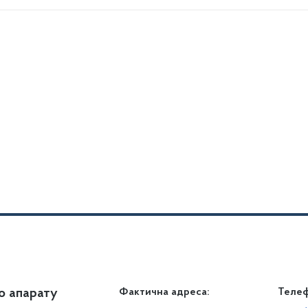
о апарату
Громадянам
Фактична адреса:
Теле
Дія