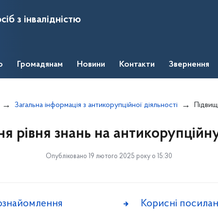
сіб з інвалідністю
о
Громадянам
Новини
Контакти
Звернення
Загальна інформація з антикорупційної діяльності
Підвищ
я рівня знань на антикорупційн
Опубліковано 19 лютого 2025 року о 15:30
 ознайомлення
Корисні посила