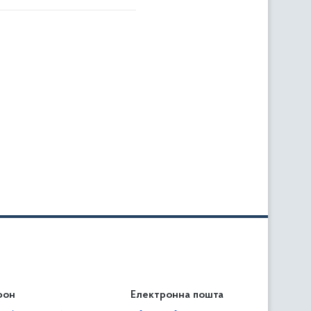
фон
льність
Електронна пошта