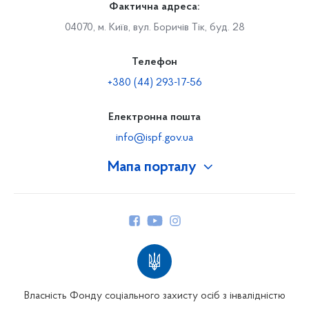
Фактична адреса:
04070, м. Київ, вул. Боричів Тік, буд. 28
Телефон
+380 (44) 293-17-56
Електронна пошта
info@ispf.gov.ua
Мапа порталу
Про Фонд
Керівництво
Структура Фонду
Територіальні відділення
Вінницьке відділення
Волинське відділення
Власність Фонду соціального захисту осіб з інвалідністю
Дніпропетровське відділення