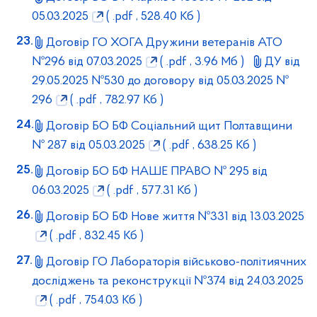
05.03.2025
( .pdf , 528.40 Кб )
Договір ГО ХОГА Дружини ветеранів АТО
№296 від 07.03.2025
( .pdf , 3.96 Мб )
ДУ від
29.05.2025 №530 до договору від 05.03.2025 №
296
( .pdf , 782.97 Кб )
Договір БО БФ Соціальний щит Полтавщини
№ 287 від 05.03.2025
( .pdf , 638.25 Кб )
Договір БО БФ НАШЕ ПРАВО № 295 від
06.03.2025
( .pdf , 577.31 Кб )
Договір БО БФ Нове життя №331 від 13.03.2025
( .pdf , 832.45 Кб )
Договір ГО Лабораторія військово-політиячних
досліджень та реконструкції №374 від 24.03.2025
( .pdf , 754.03 Кб )