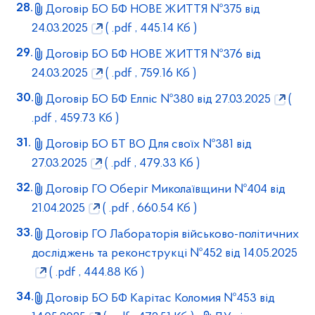
Договір БО БФ НОВЕ ЖИТТЯ №375 від
24.03.2025
( .pdf , 445.14 Кб )
Договір БО БФ НОВЕ ЖИТТЯ №376 від
24.03.2025
( .pdf , 759.16 Кб )
Договір БО БФ Елпіс №380 від 27.03.2025
(
.pdf , 459.73 Кб )
Договір БО БТ ВО Для своїх №381 від
27.03.2025
( .pdf , 479.33 Кб )
Договір ГО Оберіг Миколаївщини №404 від
21.04.2025
( .pdf , 660.54 Кб )
Договір ГО Лабораторія військово-політичних
досліджень та реконструкці №452 від 14.05.2025
( .pdf , 444.88 Кб )
Договір БО БФ Карітас Коломия №453 від