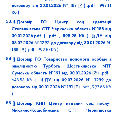
договору від 30.01.2026 № 187
( .pdf , 997.11
Кб )
Договір ГО Центр соц адаптації
Степанківська СТГ Черкаська область №188 від
30.01.2026.pdf
( .pdf , 898.25 Кб )
ДУ від
08.07.2026 № 1292 до договору від 30.01.2026 №
188
( .pdf , 992.10 Кб )
Договір ГО Товариство допомоги особам з
інвалідністю Турбота Шостикинська МТГ
Сумська область №191 від 30.01.2026
( .pdf ,
648.53 Кб )
ДУ від 09.07.2026 № 1299 до
договору від 30.01.2026 № 191
( .pdf , 993.58 Кб
)
Договір КНП Центр надання соц послуг
Михайло-Коцюбинська СТГ Чернігівська