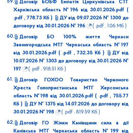
Договір БОБФ Емпатія Циркунівська СТГ
Харківська область №196 від 30.01.2026.pdf
(
.pdf , 778.73 Кб )
ДУ від 09.07.2026 № 1300 до
договору від 30.01.2026 № 196
( .pdf , 1.06 Мб )
Договір БО 100% життя Черкаси
Звенигородська МТГ Черкаська область №197
від 30.01.2026.pdf
( .pdf , 732.35 Кб )
ДУ від
10.07.2026 № 1303 до договору від 30.01.2026 №
197
( .pdf , 918.51 Кб )
Договір ГОХОО Товариство Червоного
Хреста Голопристанська МТГ Херсонська
область №198 від 30.01.2026.pdf
( .pdf , 755.77
Кб )
ДУ № 1375 від 14.07.2026 до договору від
30.01.2026 № 198
( .pdf , 819.59 Кб )
Договір ГО Жінки Канівщини сила в дії
Канівська МТГ Черкаська область №199 від