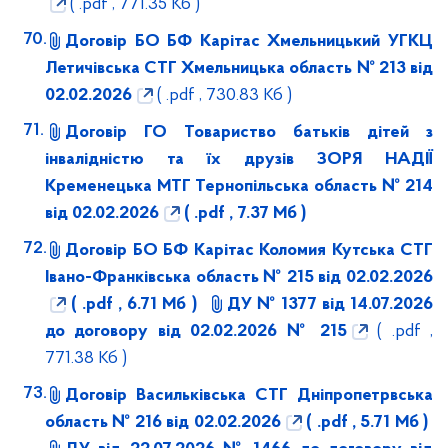
( .pdf , 771.35 Кб )
Договір БО БФ Карітас Хмельницький УГКЦ
Летичівська СТГ Хмельницька область № 213 від
02.02.2026
( .pdf , 730.83 Кб )
Договір ГО Товариство батьків дітей з
інвалідністю та їх друзів ЗОРЯ НАДІЇ
Кременецька МТГ Тернопільська область № 214
від 02.02.2026
( .pdf , 7.37 Мб )
Договір БО БФ Карітас Коломия Кутська СТГ
Івано-Франківська область № 215 від 02.02.2026
( .pdf , 6.71 Мб )
ДУ № 1377 від 14.07.2026
до договору від 02.02.2026 № 215
( .pdf ,
771.38 Кб )
Договір Васильківська СТГ Дніпропетрвська
область № 216 від 02.02.2026
( .pdf , 5.71 Мб )