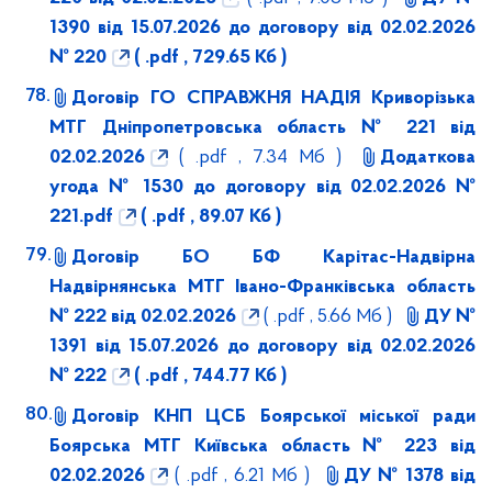
1390 від 15.07.2026 до договору від 02.02.2026
№ 220
( .pdf , 729.65 Кб )
Договір ГО СПРАВЖНЯ НАДІЯ Криворізька
МТГ Дніпропетровська область № 221 від
02.02.2026
( .pdf , 7.34 Мб )
Додаткова
угода № 1530 до договору від 02.02.2026 №
221.pdf
( .pdf , 89.07 Кб )
Договір БО БФ Карітас-Надвірна
Надвірнянська МТГ Івано-Франківська область
№ 222 від 02.02.2026
( .pdf , 5.66 Мб )
ДУ №
1391 від 15.07.2026 до договору від 02.02.2026
№ 222
( .pdf , 744.77 Кб )
Договір КНП ЦСБ Боярської міської ради
Боярська МТГ Київська область № 223 від
02.02.2026
( .pdf , 6.21 Мб )
ДУ № 1378 від