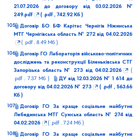
21.07.2026 до договору від 03.02.2026 №
249.pdf
( .pdf , 742.92 Кб )
Договір БО БФ Карітас Чернігів Ніжинська
МТГ Чернігівська область № 272 від 04.02.2026
( .pdf , 8.49 Мб )
Договір ГО Лабораторія військово-політичних
досліджень та реконструкції Біленьківська СТГ
Запорізька область № 273 від 04.02.2026
(
.pdf , 7.37 Мб )
ДУ від 12.03.2026 № 1 614 до
договору від 04.02.2026 № 273
( .pdf , 563.66
Кб )
Договір ГО За краще соціальне майбутнє
Лебединська МТГ Сумська область № 274 від
04.02.2026
( .pdf , 7.24 Мб )
Договір ГО За краще соціальне майбутнє