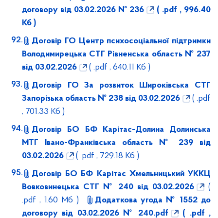
договору від 03.02.2026 № 236
( .pdf , 996.40
Кб )
Договір ГО Центр психосоціальної підтримки
Володимирецька СТГ Рівненська область № 237
від 03.02.2026
( .pdf , 640.11 Кб )
Договір ГО За розвиток Широківська СТГ
Запорізька область № 238 від 03.02.2026
( .pdf
, 701.33 Кб )
Договір БО БФ Карітас-Долина Долинська
МТГ Івано-Франківська область № 239 від
03.02.2026
( .pdf , 729.18 Кб )
Договір БО БФ Карітас Хмельницький УККЦ
Вовковинецька СТГ № 240 від 03.02.2026
(
.pdf , 1.60 Мб )
Додаткова угода № 1552 до
договору від 03.02.2026 № 240.pdf
( .pdf ,