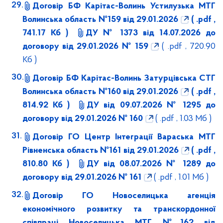
Договір БФ Карітас-Волинь Устилузька МТГ
Волинська область №159 від 29.01.2026
( .pdf ,
741.17 Кб )
ДУ № 1373 від 14.07.2026 до
договору від 29.01.2026 № 159
( .pdf , 720.90
Кб )
Договір БФ Карітас-Волинь Затурцівська СТГ
Волинська область №160 від 29.01.2026
( .pdf ,
814.92 Кб )
ДУ від 09.07.2026 № 1295 до
договору від 29.01.2026 № 160
( .pdf , 1.03 Мб )
Договір ГО Центр Інтеграції Вараська МТГ
Рівненська область №161 від 29.01.2026
( .pdf ,
810.80 Кб )
ДУ від 08.07.2026 № 1289 до
договору від 29.01.2026 № 161
( .pdf , 1.01 Мб )
Договір ГО Новоселицька агенція
економічного розвитку та транскордонної
співпраці Новоселицька МТГ №162 від