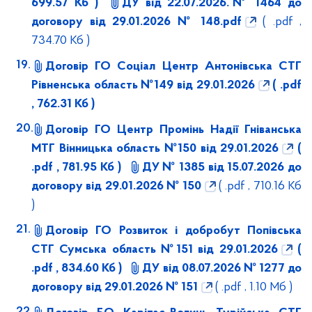
699.57 Кб )
ДУ від 22.07.2026.№ 1464 до
договору від 29.01.2026 № 148.pdf
( .pdf ,
734.70 Кб )
Договір ГО Соціал Центр Антонівська СТГ
Рівненська область №149 від 29.01.2026
( .pdf
, 762.31 Кб )
Договір ГО Центр Промінь Надії Гніванська
МТГ Вінницька область №150 від 29.01.2026
(
.pdf , 781.95 Кб )
ДУ № 1385 від 15.07.2026 до
договору від 29.01.2026 № 150
( .pdf , 710.16 Кб
)
Договір ГО Розвиток і добробут Попівська
СТГ Сумська область №151 від 29.01.2026
(
.pdf , 834.60 Кб )
ДУ від 08.07.2026 № 1277 до
договору від 29.01.2026 № 151
( .pdf , 1.10 Мб )