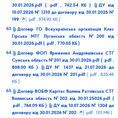
30.01.2026.pdf
( .pdf , 742.54 Кб )
ДУ від
10.07.2026 № 1310 до договору від 30.01.2026 №
199
( .pdf , 974.95 Кб )
Договір ГО Всеукраїнська організація Клас
Гірська МТГ Луганська область №200 від
30.01.2026.pdf
( .pdf , 770.05 Кб )
Договір ФОП Яременко Андріяшівська СТГ
Сумська область №201 від 30.01.2026.pdf
( .pdf ,
808.00 Кб )
ДУ № 1437 від 21.07.2026 до
договору від 30.01.2026 № 201.pdf
( .pdf , 835.46
Кб )
Договір ВОБФ Карітас Волинь Ратнівська СТГ
Волинська область №202 від 30.01.25026.pdf
(
.pdf , 764.09 Кб )
ДУ від 10.07.2026 № 1304 до
договору від 30.01.2026 № 202
( .pdf , 1.01 Мб )