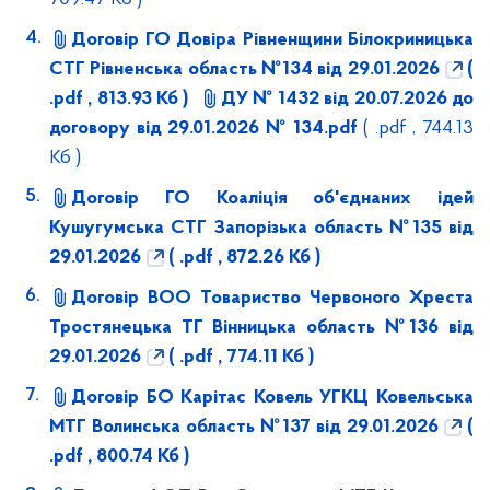
Договір ГО Довіра Рівненщини Білокриницька
СТГ Рівненська область №134 від 29.01.2026
(
.pdf , 813.93 Кб )
ДУ № 1432 від 20.07.2026 до
договору від 29.01.2026 № 134.pdf
( .pdf , 744.13
Кб )
Договір ГО Коаліція об'єднаних ідей
Кушугумська СТГ Запорізька область №135 від
29.01.2026
( .pdf , 872.26 Кб )
Договір ВОО Товариство Червоного Хреста
Тростянецька ТГ Вінницька область №136 від
29.01.2026
( .pdf , 774.11 Кб )
Договір БО Карітас Ковель УГКЦ Ковельська
МТГ Волинська область №137 від 29.01.2026
(
.pdf , 800.74 Кб )