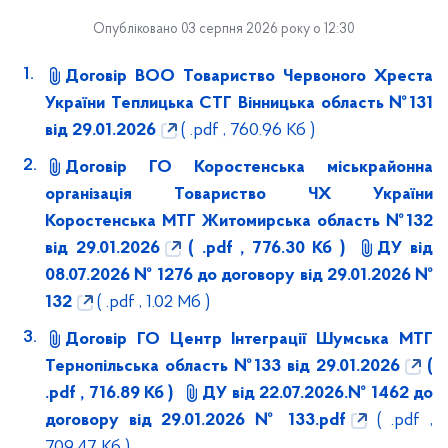
Опубліковано 03 серпня 2026 року о 12:30
Договір ВОО Товариство Червоного Хреста
України Теплицька СТГ Вінницька область №131
від 29.01.2026
( .pdf , 760.96 Кб )
Договір ГО Коростенська міськрайонна
організація Товариство ЧХ України
Коростенська МТГ Житомирська область №132
від 29.01.2026
( .pdf , 776.30 Кб )
ДУ від
08.07.2026 № 1276 до договору від 29.01.2026 №
132
( .pdf , 1.02 Мб )
Договір ГО Центр Інтеграції Шумська МТГ
Тернопільська область №133 від 29.01.2026
(
.pdf , 716.89 Кб )
ДУ від 22.07.2026.№ 1462 до
договору від 29.01.2026 № 133.pdf
( .pdf ,
709.47 Кб )