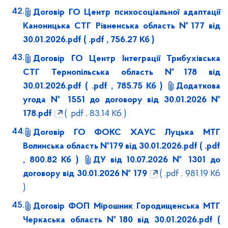
Договір ГО Центр психосоціальної адаптації
Каноницька СТГ Рівненська область №177 від
30.01.2026.pdf
( .pdf , 756.27 Кб )
Договір ГО Центр Інтеграції Трибухівська
СТГ Тернопільська область №178 від
30.01.2026.pdf
( .pdf , 785.75 Кб )
Додаткова
угода № 1551 до договору від 30.01.2026 №
178.pdf
( .pdf , 83.14 Кб )
Договір ГО ФОКС ХАУС Луцька МТГ
Волинська область №179 від 30.01.2026.pdf
( .pdf
, 800.82 Кб )
ДУ від 10.07.2026 № 1301 до
договору від 30.01.2026 № 179
( .pdf , 981.19 Кб
)
Договір ФОП Мірошник Городищенська МТГ
Черкаська область №180 від 30.01.2026.pdf
(