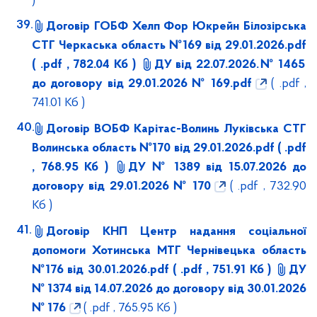
)
Договір ГОБФ Хелп Фор Юкрейн Білозірська
СТГ Черкаська область №169 від 29.01.2026.pdf
( .pdf , 782.04 Кб )
ДУ від 22.07.2026.№ 1465
до договору від 29.01.2026 № 169.pdf
( .pdf ,
741.01 Кб )
Договір ВОБФ Карітас-Волинь Луківська СТГ
Волинська область №170 від 29.01.2026.pdf
( .pdf
, 768.95 Кб )
ДУ № 1389 від 15.07.2026 до
договору від 29.01.2026 № 170
( .pdf , 732.90
Кб )
Договір КНП Центр надання соціальної
допомоги Хотинська МТГ Чернівецька область
№176 від 30.01.2026.pdf
( .pdf , 751.91 Кб )
ДУ
№ 1374 від 14.07.2026 до договору від 30.01.2026
№ 176
( .pdf , 765.95 Кб )