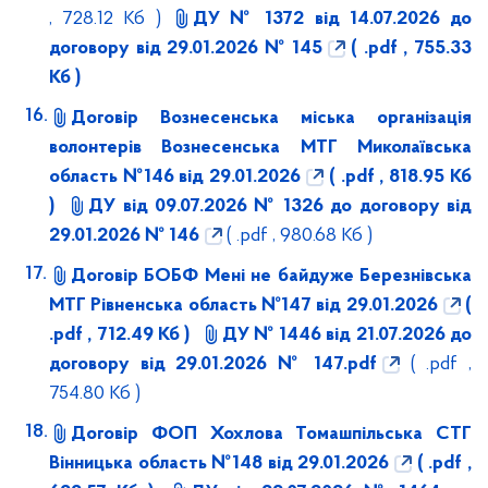
, 728.12 Кб )
ДУ № 1372 від 14.07.2026 до
договору від 29.01.2026 № 145
( .pdf , 755.33
Кб )
Договір Вознесенська міська організація
волонтерів Вознесенська МТГ Миколаївська
область №146 від 29.01.2026
( .pdf , 818.95 Кб
)
ДУ від 09.07.2026 № 1326 до договору від
29.01.2026 № 146
( .pdf , 980.68 Кб )
Договір БОБФ Мені не байдуже Березнівська
МТГ Рівненська область №147 від 29.01.2026
(
.pdf , 712.49 Кб )
ДУ № 1446 від 21.07.2026 до
договору від 29.01.2026 № 147.pdf
( .pdf ,
754.80 Кб )
Договір ФОП Хохлова Томашпільська СТГ
Вінницька область №148 від 29.01.2026
( .pdf ,