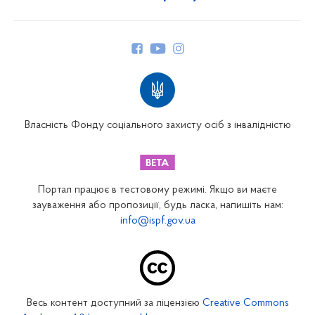
Про Фонд
Керівництво
Структура Фонду
Територіальні відділення
Вінницьке відділення
Волинське відділення
Власність Фонду соціального захисту осіб з інвалідністю
Дніпропетровське відділення
Донецьке відділення
Житомирське відділення
Портал працює в тестовому режимі. Якщо ви маєте
Закарпатське відділення
зауваження або пропозиції, будь ласка, напишіть нам:
info@ispf.gov.ua
Запорізьке відділення
Івано-Франківське відділення
Київське міське відділення
Київське обласне відділення
Весь контент доступний за ліцензією
Creative Commons
Кіровоградське відділення