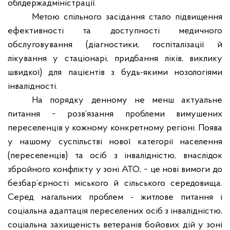
облдержадміністрації.
Метою спільного засідання стало підвищення
ефективності та доступності медичного
обслуговування (діагностики, госпіталізації й
лікування у стаціонарі, придбання ліків, виклику
швидкої) для пацієнтів з будь-якими нозологіями
інвалідності.
На порядку денному не менш актуальне
питання − розв’язання проблеми вимушених
переселенців у кожному конкретному регіоні. Поява
у нашому суспільстві нової категорії населення
(переселенців) та осіб з інвалідністю, внаслідок
збройного конфлікту у зоні АТО, − це нові вимоги до
безбар’єрності міського й сільського середовища.
Серед нагальних проблем - житлове питання і
соціальна адаптація переселених осіб з інвалідністю,
соціальна захищеність ветеранів бойових дій у зоні