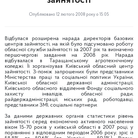
зайнятості
Опубліковано 12 лютого 2008 року о 15:05
Відбулася розширена нарада директорів базових
центрів зайнятості, на якій було підсумовано роботу
обласної служби зайнятості за 2007 рік та визначено
першочергові завдання на 2008 рік. Нарада
відбувалася в Таращанському агротехнічному
коледжі. Її зорганізував Київський обласний центр
зайнятості. З-поміж запрошених були представники
Міністерства праці та соціальної політики України,
Київської обласної державної адміністрації,
Київського обласного відділення Фонду соціального
захисту інвалідів, обласної ради,
райдержадміністрації, міських рад, роботодавці,
представники ЗМІ, соціальні партнери.
За даними державних органів статистики рівень
зайнятості серед економічно активного населення
віком 15-70 років у київській області в 2007 році, у
порівнянні з відповідним періодом 2006 року, зріс із