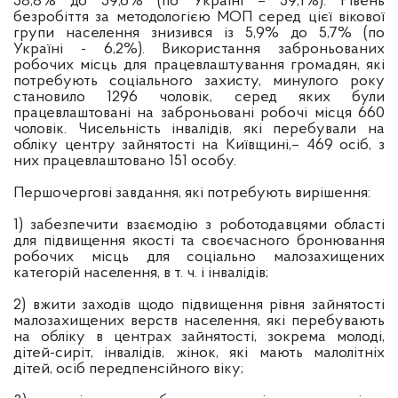
58,8% до 59,6% (по Україні – 59,1%). Рівень
безробіття за методологією МОП серед цієї вікової
групи населення знизився із 5,9% до 5,7% (по
Україні - 6,2%). Використання заброньованих
робочих місць для працевлаштування громадян, які
потребують соціального захисту, минулого року
становило 1296 чоловік, серед яких були
працевлаштовані на заброньовані робочі місця 660
чоловік. Чисельність інвалідів, які перебували на
обліку центру зайнятості на Київщині,– 469 осіб, з
них працевлаштовано 151 особу.
Першочергові завдання, які потребують вирішення:
1) забезпечити взаємодію з роботодавцями області
для підвищення якості та своєчасного бронювання
робочих місць для соціально малозахищених
категорій населення, в т. ч. і інвалідів;
2) вжити заходів щодо підвищення рівня зайнятості
малозахищених верств населення, які перебувають
на обліку в центрах зайнятості, зокрема молоді,
дітей-сиріт, інвалідів, жінок, які мають малолітніх
дітей, осіб передпенсійного віку;