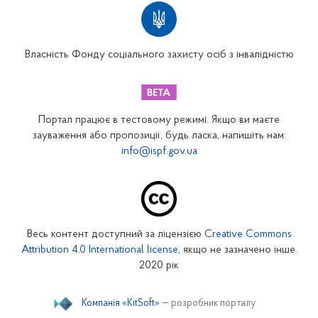
Територіальні відділення
Вінницьке відділення
Волинське відділення
Власність Фонду соціального захисту осіб з інвалідністю
Дніпропетровське відділення
Донецьке відділення
Житомирське відділення
Портал працює в тестовому режимі. Якщо ви маєте
Закарпатське відділення
зауваження або пропозиції, будь ласка, напишіть нам:
info@ispf.gov.ua
Запорізьке відділення
Івано-Франківське відділення
Київське міське відділення
Київське обласне відділення
Весь контент доступний за ліцензією
Creative Commons
Кіровоградське відділення
Attribution 4.0 International license
, якщо не зазначено інше.
Луганське відділення
2020 рік
Львівське відділення
Компанія «KitSoft»
— розробник порталу
Миколаївське відділення