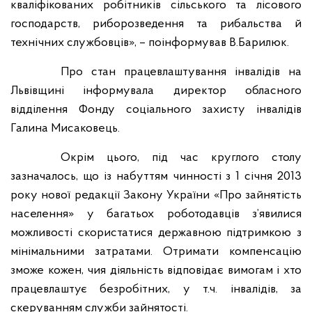
кваліфікованих робітників сільського та лісового
господарств, риборозведення та рибальства й
технічних службовців», – поінформував В.Барилюк.
Про стан працевлаштування інвалідів на
Львівщині інформувала директор обласного
відділення Фонду соціального захисту інвалідів
Галина Мисаковець.
Окрім цього, під час круглого столу
зазначалось, що із набуттям чинності з 1 січня 2013
року нової редакції Закону України «Про зайнятість
населення» у багатьох роботодавців з’явилися
можливості скористатися державною підтримкою з
мінімальними затратами.
Отримати компенсацію
зможе кожен, чия діяльність відповідає вимогам і хто
працевлаштує безробітних
, у т.ч. інвалідів,
за
скеруванням служби зайнятості.