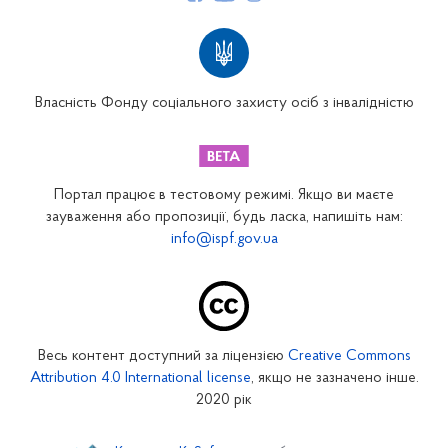
Структура Фонду
Територіальні відділення
Вінницьке відділення
Волинське відділення
Власність Фонду соціального захисту осіб з інвалідністю
Дніпропетровське відділення
Донецьке відділення
Житомирське відділення
Портал працює в тестовому режимі. Якщо ви маєте
Закарпатське відділення
зауваження або пропозиції, будь ласка, напишіть нам:
info@ispf.gov.ua
Запорізьке відділення
Івано-Франківське відділення
Київське міське відділення
Київське обласне відділення
Весь контент доступний за ліцензією
Creative Commons
Кіровоградське відділення
Attribution 4.0 International license
, якщо не зазначено інше.
Луганське відділення
2020 рік
Львівське відділення