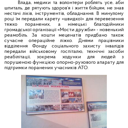
Влада, медики та волонтери роблять усе, аби
шпиталь, де рятують здоров’я і життя бійцям, не знав
нестачі ліків, інструментів, обладнання. В минулому
році їм передали карету «швидкої» для перевезення
тяжко поранених, а німецькі благодійники
громадської організації «Мости дружби» - новенький
реамобіль. За кошти меценатів придбано також
сучасне операційне ліжко. Днями працівники
відділення Фонду соціального захисту інвалідів
передали військовому госпіталю, технічні засоби
реабілітації, зокрема х
одунки для людей з
порушеною функцією опорно-рухового апарату
для
підтримки поранених учасників АТО.