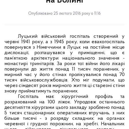
на Волині
Опубліковано 25 лютого 2016 року о 11:16
Луцький військовий госпіталь створений у
червні 1941 року, а з 1945 року, коли евакогоспіталь
повернувся з Німеччини в Луцьк на постійне місце
дислокації, розташувався у приміщенні, що є
пам’яткою архітектури національного значення -
монастирі тринітаріїв. За роки тої війни його лікарі
повернули до життя понад 11 тисяч поранених, у
мирний час у його стінах пролікувалися понад 70
тисяч військовослужбовців. Хто міг подумати, що
через сімдесят років мирного життя ці старезні стіни
знову прийматимуть поранених.
Госпіталь має хірургічний профіль та
розрахований на 100 ліжок.
Упродовж останнього
десятиліття хірургами цього закладу зроблено понад
5 тисяч стаціонарних оперативних втручань, з них
більше тисячі - з розряду складних: на органах
черевної і грудної порожнин, на хребті. Начальник