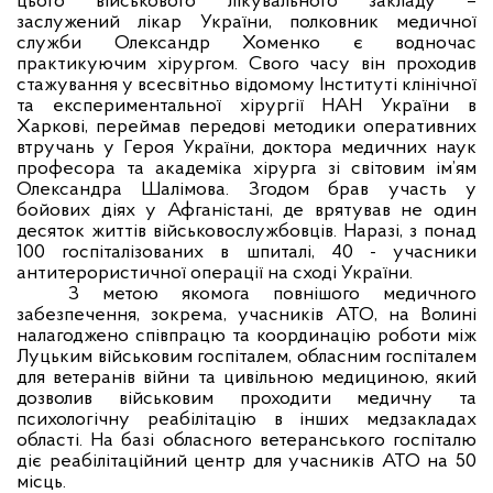
цього військового лікувального закладу –
заслужений лікар України, полковник медичної
служби Олександр Хоменко є водночас
практикуючим хірургом. Свого часу він проходив
стажування у всесвітньо відомому Інституті клінічної
та експериментальної хірургії НАН України в
Харкові, переймав передові методики оперативних
втручань у Героя України, доктора медичних наук
професора та академіка хірурга зі світовим ім’ям
Олександра Шалімова. Згодом брав участь у
бойових діях у Афганістані, де врятував не один
десяток життів військовослужбовців. Наразі, з понад
100 госпіталізованих в шпиталі, 40 - учасники
антитерористичної операції на сході України.
З метою якомога повнішого медичного
забезпечення, зокрема, учасників АТО, на Волині
налагоджено співпрацю та координацію роботи між
Луцьким військовим госпіталем, обласним госпіталем
для ветеранів війни та цивільною медициною, який
дозволив військовим проходити медичну та
психологічну реабілітацію в інших медзакладах
області. На базі обласного ветеранського госпіталю
діє реабілітаційний центр для учасників АТО на 50
місць.