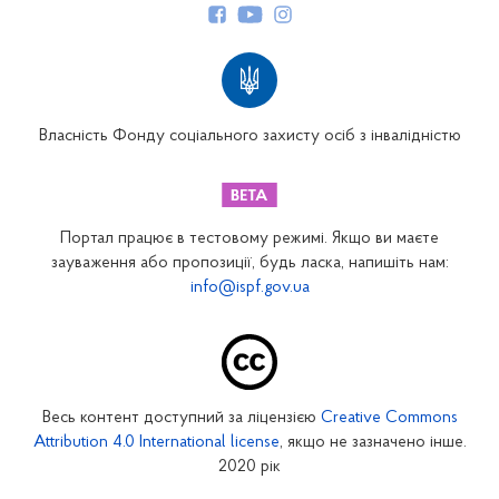
Структура Фонду
Територіальні відділення
Вінницьке відділення
Волинське відділення
Власність Фонду соціального захисту осіб з інвалідністю
Дніпропетровське відділення
Донецьке відділення
Житомирське відділення
Портал працює в тестовому режимі. Якщо ви маєте
Закарпатське відділення
зауваження або пропозиції, будь ласка, напишіть нам:
info@ispf.gov.ua
Запорізьке відділення
Івано-Франківське відділення
Київське міське відділення
Київське обласне відділення
Весь контент доступний за ліцензією
Creative Commons
Кіровоградське відділення
Attribution 4.0 International license
, якщо не зазначено інше.
Луганське відділення
2020 рік