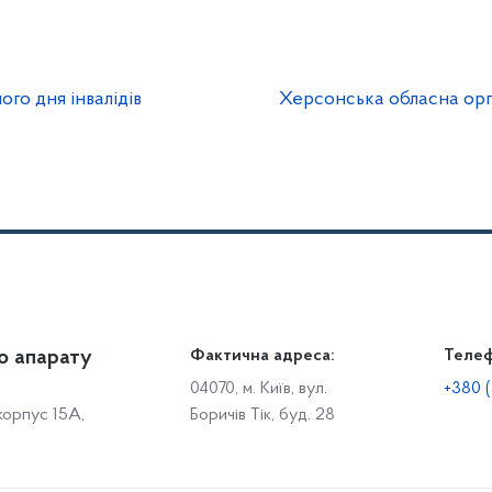
го дня інвалідів
Херсонська обласна орга
о апарату
Громадянам
Фактична адреса:
Теле
Дія
Доступ до публічної інформації
Робо
04070, м. Київ, вул.
+380 (
 корпус 15А,
Боричів Тік, буд. 28
Звіти щодо роботи із запитами на отримання публічної
С
інформації
Р
Звернення громадян
с