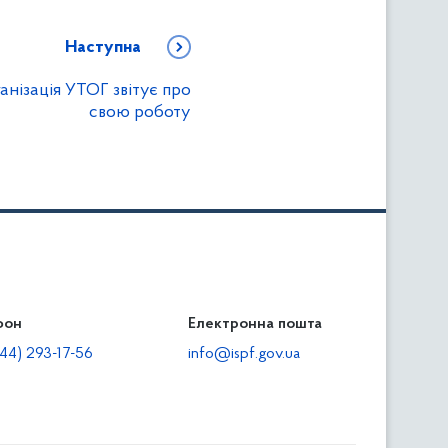
Наступна
нізація УТОГ звітує про
свою роботу
фон
льність
Електронна пошта
тодавцям
44) 293-17-56
info@ispf.gov.ua
плата адміністративно-господарських санкцій
еквізити для сплати адміністративно-господарських
анкцій та/або пені