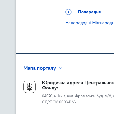
Попередня
Напередодні Міжнародно
Мапа порталу
Про Фонд
Юридична адреса Центральног
Фонду:
Керівництво
04070, м. Київ, вул. Фролівська, буд. 6/8,
Структура Фонду
ЄДРПОУ 00034163
Територіальні відділення
Вінницьке відділення