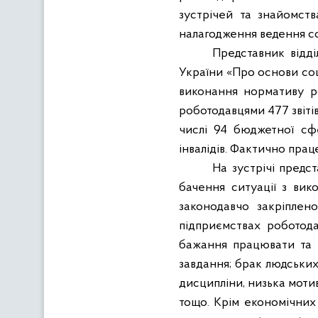
зустрічей та знайомств
налагодження ведення со
Представник відд
України «Про основи соці
виконання нормативу ро
роботодавцями 477 звітів
числі 94 бюджетної сф
інвалідів. Фактично прац
На зустрічі предс
бачення ситуації з ви
законодавчо закріплен
підприємствах роботода
бажання працювати та н
завдання; брак людських 
дисципліни, низька мотив
тощо. Крім економічних 