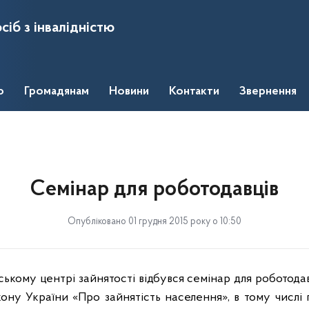
сіб з інвалідністю
о
Громадянам
Новини
Контакти
Звернення
Семінар для роботодавців
Опубліковано 01 грудня 2015 року о 10:50
ському центрі зайнятості відбувся семінар для роботода
кону України «Про зайнятість населення», в тому числі