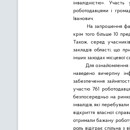
інвалідністю». Участь
роботодавцями і громад
Іванович.
На запрошення фах
крім того більше 10 пре
Також, серед учасникі
закладів області, що п
інших заходах місцевої с
Для ознайомлення і
наведено вичерпну ін
забезпечення зайнятост
участю 761 роботодавця
безпосередньо на ринко
інвалідів, які перебували
відкриття власної справ
отримали бажану роботу
роль відіграє спільна з