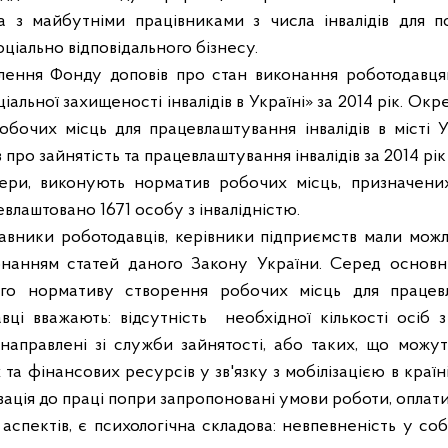
а з майбутніми працівниками з числа інвалідів для п
ціально відповідального бізнесу.
ілення Фонду доповів про стан виконання роботодавця
альної захищеності інвалідів в Україні» за 2014 рік. Ок
бочих місць для працевлаштування інвалідів в місті У
 про зайнятість та працевлаштування інвалідів за 2014 рік
ери, виконують норматив робочих місць, призначени
евлаштовано 1671 особу з інвалідністю.
тавники роботодавців, керівники підприємств мали можл
конанням статей даного Закону України. Серед основ
ого нормативу створення робочих місць для працевл
вці вважають: відсутність
необхідної кількості осіб з
аправлені зі служби зайнятості, або таких, що можу
та фінансових ресурсів у зв'язку з мобілізацією в краї
ація до праці попри запропоновані умови роботи, оплати т
аспектів, є психологічна складова: невпевненість у собі