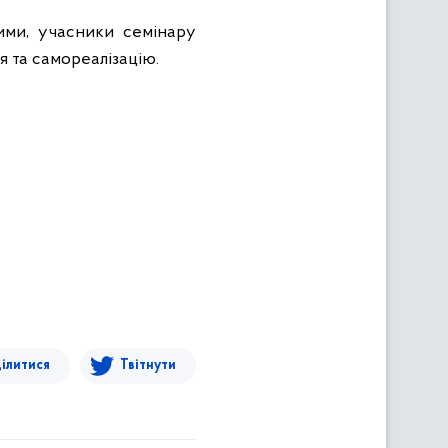
ими, учасники семінару
я та самореалізацію.
ілитися
Твітнути