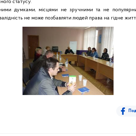
ного статусу.
зними думками, місцями не зручними та не популярн
валідність не може позбавляти людей права на гідне житт
Под