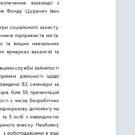
езпечення, взаємодії з
ння Фонду Цуранич Іван
ери соціального захисту,
ників підприємств міста.
их та вищих навчальних
их ярмарках вакансій та
івцями служби зайнятості
рямки діяльності щодо
роведено 83 семінари за
ів; біля 55 презентацій
сті з числа безробітних
 одноразову допомогу на
та 5 осіб з інвалідністю
диного внеску. Неабияку
а
з роботодавцями в ході