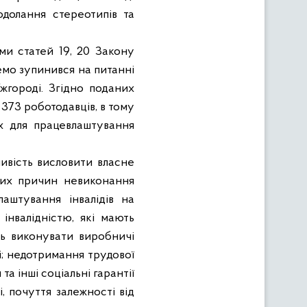
одолання стереотипів та
ми статей 19, 20 Закону
ремо зупинився на питанні
жгороді. Згідно поданих
 373 роботодавців, в тому
х для працевлаштування
ивість висловити власне
них причин невиконання
аштування інвалідів на
 інвалідністю, які мають
ть виконувати виробничі
ні; недотримання трудової
а інші соціальні гарантії
, почуття залежності від