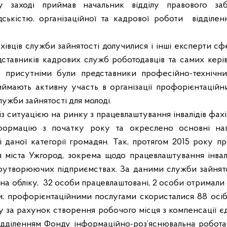
 у заході приймав начальник відділу правового заб
ськістю, організаційної та кадрової роботи
відділе
івців служби зайнятості долучилися і інші експерти сф
дставників кадрових служб роботодавців та самих керів
в присутніми були представники професійно-технічн
риймають активну участь в організації профорієнтаційн
лужби зайнятості для молоді.
з ситуацією на ринку з працевлаштування інвалідів фах
формацію з початку року та окреслено основні нап
і даної категорії громадян. Так, протягом 2015 року п
 міста Ужгород, зокрема щодо працевлаштування інвалід
утворюючих підприємствах. За даними служби зайнято
 на обліку,
32 особи працевлаштовані, 2 особи отримали
и; профорієнтаційними послугами скористалися 88 осіб 
 за рахунок створення робочого місця з компенсації є
 відділенням Фонду інформаційно-роз
’
яснювальна робот