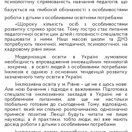
психологічну спрямованість навчання педагогів, що
базується на глибокій обізнаності з особливостями
роботи з дітьми з особливими освітніми потребами.
«Щороку кількість осіб з особливостями
розвитку стрімко зростає. Тому гостро стає питання
педагогічної освіти цих дітей і готовності спеціалістів
працювати з ними. Наші масові школи та ДНЗ
потребують технічної, методичної, психологічної, на
кадровому рівні зміни.
Модернізація освіти в Україні ,зумовлює
необхідність впровадження інноваційних технологій
, зокрема , в освіті людей з особливими потребами.
Інклюзія є однією з основних тенденцій розвитку
зазначеного типу освіти в Україні.
Інклюзивна освіта у м. Рівне – це не є щось нове.
Але нові бачення і підходи є важливими. Підготовка
спеціалістів інклюзивних закладів в Україні не є
проблемним питанням, але ще не настільки
глобально готовим до сьогодення. Тому, відповідно,
проект, який ми спільно розпочинаємо, однозначно
принесе позитив. Лекції будуть читати не лише
науковці, а й практики, тобто люди, які вже мають
досвід роботи з дітьми з особливими потребами.