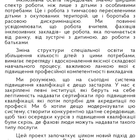
Інклюзивна освіта передбачає значно ширший
спектр роботи, ніж лише з дітьми з особливими
потребами. Це і робота з тимчасово переселеними
дітьми з окупованих територій, це і боротьба з
расовою дискримінацією. Ми повинні
усвідомлювати, що робота вчителя, фахівців
інклюзивних закладів– це робота, яка починається
від ранку, від зустрічі з дитиною, до роботи з
батьками.
Зміна структури спеціальної освіти та
збільшення кількості дітей з цими потребами,
вимагає перегляду і вдосконалення якісної складової
навчального процесу, важливою ланкою якої є
підвищення професійної компетентності викладачів.
Ми розуміємо, що на сьогодні система
підвищення кваліфікації є дещо застаріла. У нас є
закріплені певні інституції, які беруть на себе
легітимність надавати сертифікати про підвищення
кваліфікації, які потім потрібні для акредитації по
професії. Ми б хотіли дещо модернізувати цю
систему, створити конкурентно здатне середовище,
щоб такі осередки курсів з підвищення кваліфікації
були скрізь, де фахові люди можуть надавати такого
типу послуги.
Цей проект започаткує цілком новий підхід до