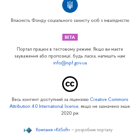
Вінницьке відділення
Волинське відділення
Власність Фонду соціального захисту осіб з інвалідністю
Дніпропетровське відділення
Донецьке відділення
Житомирське відділення
Портал працює в тестовому режимі. Якщо ви маєте
Закарпатське відділення
зауваження або пропозиції, будь ласка, напишіть нам:
info@ispf.gov.ua
Запорізьке відділення
Івано-Франківське відділення
Київське міське відділення
Київське обласне відділення
Весь контент доступний за ліцензією
Creative Commons
Кіровоградське відділення
Attribution 4.0 International license
, якщо не зазначено інше.
Луганське відділення
2020 рік
Львівське відділення
Компанія «KitSoft»
— розробник порталу
Миколаївське відділення