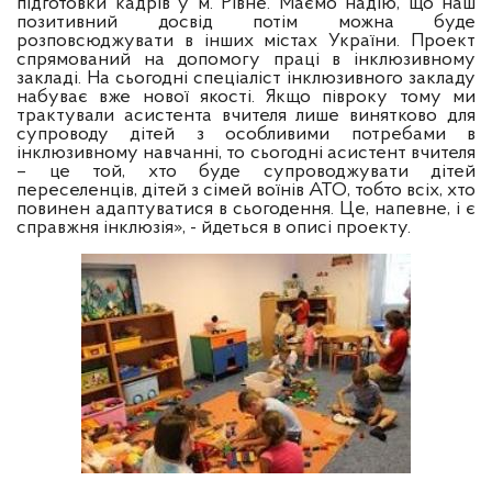
підготовки кадрів у м. Рівне. Маємо надію, що наш
позитивний досвід потім можна буде
розповсюджувати в інших містах України. Проект
спрямований на допомогу праці в інклюзивному
закладі. На сьогодні спеціаліст інклюзивного закладу
набуває вже нової якості. Якщо півроку тому ми
трактували асистента вчителя лише винятково для
супроводу дітей з особливими потребами в
інклюзивному навчанні, то сьогодні асистент вчителя
– це той, хто буде супроводжувати дітей
переселенців, дітей з сімей воїнів АТО, тобто всіх, хто
повинен адаптуватися в сьогодення. Це, напевне, і є
справжня інклюзія», - йдеться в описі проекту.