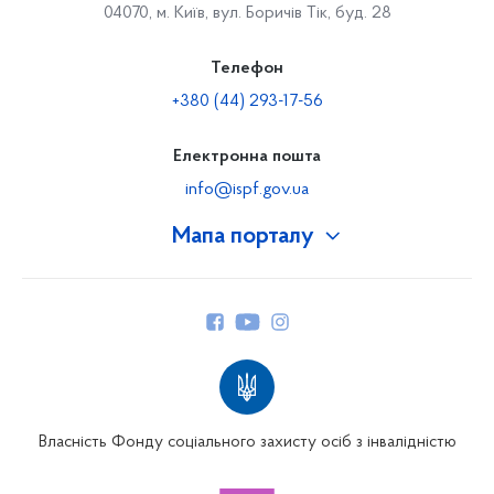
04070, м. Київ, вул. Боричів Тік, буд. 28
Телефон
+380 (44) 293-17-56
Електронна пошта
info@ispf.gov.ua
Мапа порталу
Про Фонд
Керівництво
Структура Фонду
Територіальні відділення
Вінницьке відділення
Волинське відділення
Власність Фонду соціального захисту осіб з інвалідністю
Дніпропетровське відділення