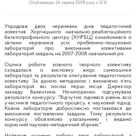
Опубліковано 26 червня 2008 року о 12:10
Упродовж двох червневих днів педагогічний
колектив Хортицького навчально-реабілітаційного
багатопрофільного центру (ХНРБЦ) ознайомився зі
звітами керівників усіх проблемно-пошукових
лабораторій про виконання колективами
лабораторій завдань на 2007-2008 навчальний рік.
Оцінка роботи кожного творчого колективу
складалася із висновку жюрі, самооцінки
лабораторії та результатів опитування педагогічного
колективу. За даною методикою і визначено п’ять
лабораторій, які посіли перші місця. Директор
закладу Валентина Нечипоренко підсумувала
результати конкурсу: "Відчутно піднявся рівень всіх
учасників педагогічного процесу, є науковий підхід.
Кожна лабораторія добросовісно поставилася до
виконання поставлених завдань. Тому результати
конкурсу обов’язково узагальнимо і видамо
корисний науково-методичний збірник."
Найвище оцінено роботу двох лабораторій: з