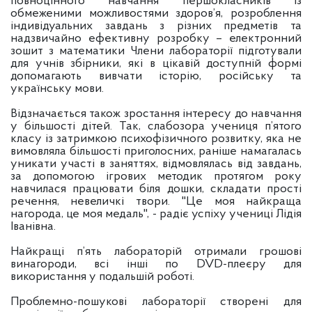
повноцінного навчання першокласників із
обмеженими можливостями здоров’я, розроблення
індивідуальних завдань з різних предметів та
надзвичайно ефективну розробку – електронний
зошит з математики Члени лабораторії підготували
для учнів збірники, які в цікавій доступній формі
допомагають вивчати історію, російську та
українську мови.
Відзначається також зростання інтересу до навчання
у більшості дітей. Так, слабозора учениця п’ятого
класу із затримкою психофізичного розвитку, яка не
вимовляла більшості приголосних, раніше намагалась
уникати участі в заняттях, відмовлялась від завдань,
за допомогою ігрових методик протягом року
навчилася працювати біля дошки, складати прості
речення, невеличкі твори. "Це моя найкраща
нагорода, це моя медаль", - радіє успіху учениці Лідія
Іванівна.
Найкращі п’ять лабораторій отримали грошові
винагороди, всі інші по DVD-плеєру для
використання у подальшій роботі.
Проблемно-пошукові лабораторії створені для