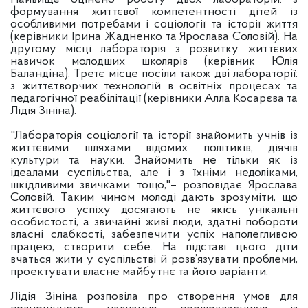
формування життєвої компетентності дітей із
особливими потребами і соціології та історії життя
(керівники Ірина Жадненко та Ярослава Соловій). На
другому місці лабораторія з розвитку життєвих
навичок молодших школярів (керівник Юлія
Баландіна). Третє місце посіли також дві лабораторії:
з життєтворчих технологій в освітніх процесах та
педагогічної реабілітації (керівники Алла Косарєва та
Лідія Зініна).
"Лабораторія соціології та історії знайомить учнів із
життєвими шляхами відомих політиків, діячів
культури та науки. Знайомить не тільки як із
ідеалами суспільства, але і з їхніми недоліками,
шкідливими звичками тощо,"– розповідає Ярослава
Соловій. Таким чином молоді дають зрозуміти, що
життєвого успіху досягають не якісь унікальні
особистості, а звичайні живі люди, здатні побороти
власні слабкості, забезпечити успіх наполегливою
працею, створити себе. На підставі цього діти
вчаться жити у суспільстві й розв’язувати проблеми,
проектувати власне майбутнє та його варіанти.
Лідія Зініна розповіла про створення умов для