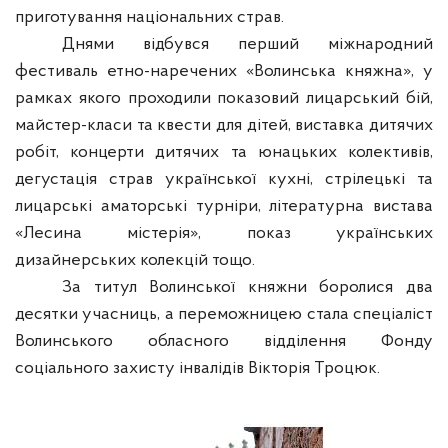
приготування національних страв.
Днями відбувся перший міжнародний
фестиваль етно-наречених «Волинська княжна», у
рамках якого проходили показовий лицарський бій,
майстер-класи та квести для дітей, виставка дитячих
робіт, концерти дитячих та юнацьких колективів,
дегустація страв української кухні, стрілецькі та
лицарські аматорські турніри, літературна вистава
«Лесина містерія», показ українських
дизайнерських колекцій тощо.
За титул Волинської княжни боролися два
десятки учасниць, а переможницею стала спеціаліст
Волинського обласного відділення Фонду
соціального захисту інвалідів Вікторія Троцюк.