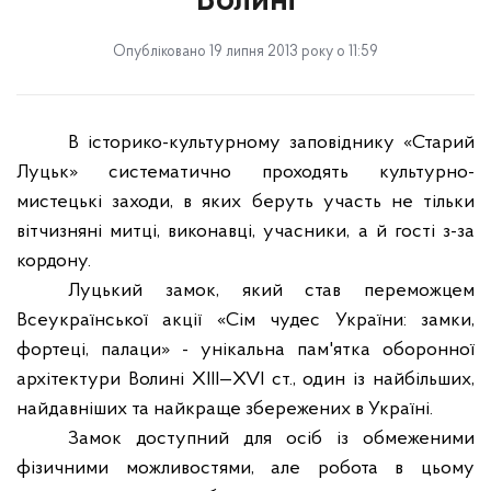
Волині
Опубліковано 19 липня 2013 року о 11:59
В
історико-культурному заповіднику «Старий
Луцьк»
систематично проходять культурно-
мистецькі заходи, в яких беруть участь не тільки
вітчизняні митці, виконавці, учасники, а й гості з-за
кордону.
Луцький замок, який
став переможцем
Всеукраїнської акції «Сім чудес України: замки,
фортеці, палаци»
- унікальна пам'ятка оборонної
архітектури Волині XIII—XVI ст., один із найбільших,
найдавніших та найкраще збережених в Україні.
Замок
доступний для осіб із обмеженими
фізичними можливостями, але робота в цьому