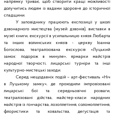
напрямку триває, щоб створити кращі можливості
долучитись людям із вадами здоров»я до історичної
спадщини.
У заповіднику працюють експозиції у школі
дзвонарного мистецтва (музей дзвонів), виставки в
музеї книги, екскурсії в
усипальницю князя Любарта
та інших волинських князів
- церкву Іоанна
Богослова, театралізована екскурсія «Луцький
замок: подорож в минуле», ярмарки майстрів
народної творчості, лицарські турніри та інші
культурно-мистецькі заходи.
Серед нещодавніх подій – арт-фестиваль «Ніч
в Луцькому замку», де проходили імпровізовані
лицарські бої та середньовічні розваги,
театралізовані дійства, майстер-класи народних
майстрів із гончарства, лозоплетіння, соломоплетіння,
флористики та ковальства, дегустація
та