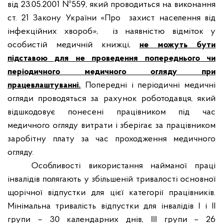
від 23.05.2001 №559, який проводиться на виконання
ст. 21 Закону України «Про
захист населення від
інфекційних хвороб»,
із наявністю відміток у
особистій медичній книжці,
не можуть бути
підставою для не проведення попереднього чи
періодичного медичного огляду при
працевлаштуванні.
Попередні і періодичні медичні
огляди проводяться за рахунок роботодавця, який
відшкодовує понесені працівником під час
медичного огляду витрати і зберігає за працівником
заробітну плату за час проходження медичного
огляду.
Особливості використання найманої праці
інвалідів полягають у збільшеній тривалості основної
щорічної відпустки для цієї категорії працівників.
Мінімальна тривалість відпустки для інвалідів I і II
групи – 30 календарних днів, III групи – 26