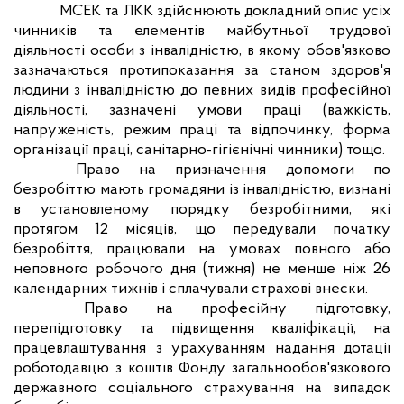
МСЕК та ЛКК здійснюють докладний опис усіх
чинників та елементів майбутньої трудової
діяльності особи з інвалідністю, в якому обов'язково
зазначаються протипоказання за станом здоров'я
людини з інвалідністю до певних видів професійної
діяльності, зазначені умови праці (важкість,
напруженість, режим праці та відпочинку, форма
організації праці, санітарно-гігієнічні чинники) тощо.
Право на призначення допомоги по
безробіттю
мають громадяни із інвалідністю, визнані
в установленому порядку безробітними, які
протягом 12 місяців, що передували початку
безробіття,
працювали на умовах повного або
неповного робочого дня (тижня) не менше ніж 26
календарних тижнів і сплачували страхові внески.
Право
на професійну підготовку,
перепідготовку та підвищення кваліфікації, на
працевлаштування з урахуванням надання дотації
роботодавцю з коштів Фонду загальнообов'язкового
державного соціального страхування на випадок