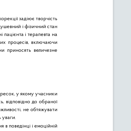
корекції задіює творчість
ушевний і фізичний стан
 пацієнта і терапевта на
мих процесів, включаючи
ни приносять величезне
фресок, у якому учасники
ь, відповідно до обраної
ожливості, не обтяжувати
 уваги.
я в поведінці і емоційній