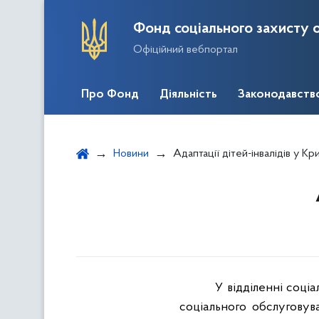
Фонд соціального захисту о
Офіційний вебпортал
Про Фонд
Діяльність
Законодавств
Новини
Адаптації дітей-інвалідів у Кр
У
відділенні соці
соціального обслуговува