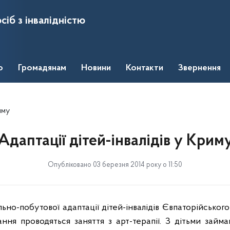
сіб з інвалідністю
о
Громадянам
Новини
Контакти
Звернення
иму
Адаптації дітей-інвалідів у Крим
Опубліковано 03 березня 2014 року о 11:50
ально-побутової адаптації дітей-інвалідів Євпаторійсько
ння проводяться заняття з арт-терапії. З дітьми займа