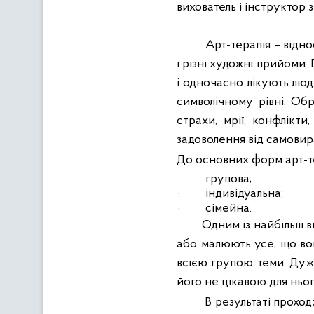
вихователь і інструктор з
Арт-терапія –
відно
і різні художні прийоми.
і одночасно лікують лю
символічному рівні. Об
страхи, мрії, конфлікти
задоволення
від самовир
До основних форм арт-те
·
групова;
·
індивідуальна;
·
сімейна.
Одним із найбільш в
або малюють усе, що вон
всією групою теми. Дуже
його не цікавою для ньог
В результаті проход