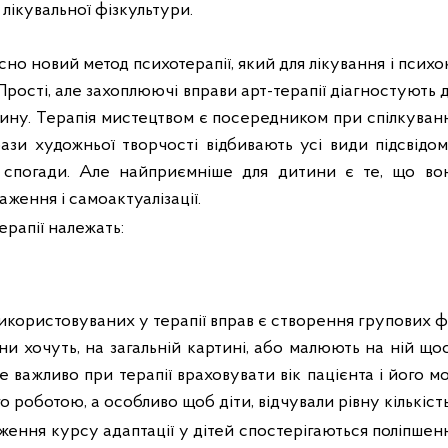
 лікувальної фізкультури.
сно новий метод психотерапії, який для лікування і психо
 Прості, але
захоплюючі вправи арт-терапії
діагностують д
дину.
Терапія мистецтвом є посередником при спілкуванні
рази художньої творчості відбивають усі види підсвідо
, спогади.
Але найприємніше для дитини
є
те, що во
аження і самоактуалізації
.
рапії належать:
икористовуваних у терапії вправ є створення групових 
и хочуть, на загальній картині, або малюють на ній щос
 важливо при терапії враховувати вік пацієнта і його м
о роботою, а особливо щоб діти, відчували рівну кількість
ження курсу адаптації у дітей спостерігаються поліпшенн