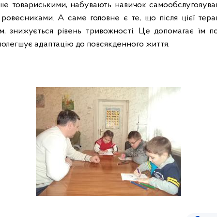
ьше товариськими, набувають навичок самообслуговува
 ровесниками. А саме головне є те, що
після цієї тера
, знижується рівень тривожності. Це допомагає їм поз
 полегшує адаптацію до повсякденного життя.