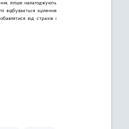
ння, ліпше налагоджують
пії
відбувається зцілення
бавлятися від страхів і