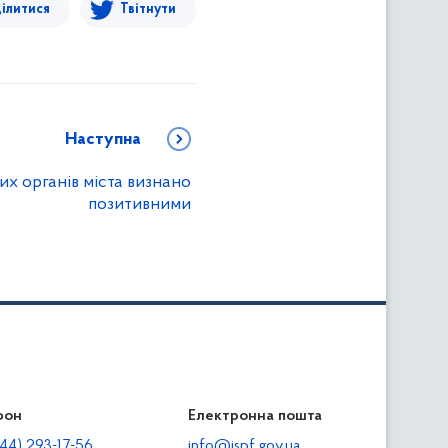
ілитися
Твітнути
Наступна
х органів міста визнано
позитивними
фон
льність
Електронна пошта
тодавцям
44) 293-17-56
info@ispf.gov.ua