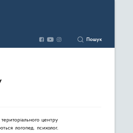
Пошук
у
го територіального центру
ються логопед, психолог,