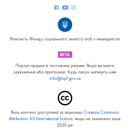
Керівництво
Структура Фонду
Територіальні відділення
Вінницьке відділення
Волинське відділення
Власність Фонду соціального захисту осіб з інвалідністю
Дніпропетровське відділення
Донецьке відділення
Житомирське відділення
Портал працює в тестовому режимі. Якщо ви маєте
Закарпатське відділення
зауваження або пропозиції, будь ласка, напишіть нам:
info@ispf.gov.ua
Запорізьке відділення
Івано-Франківське відділення
Київське міське відділення
Київське обласне відділення
Весь контент доступний за ліцензією
Creative Commons
Кіровоградське відділення
Attribution 4.0 International license
, якщо не зазначено інше.
Луганське відділення
2020 рік