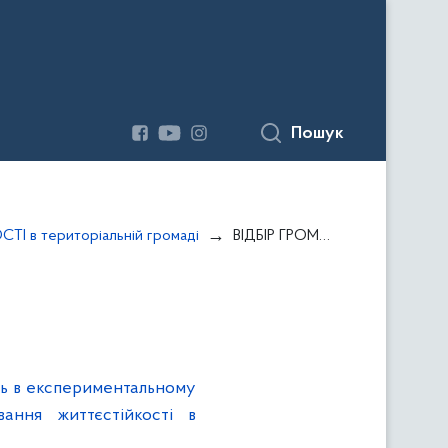
Пошук
ТІ в територіальній громаді
ВІДБІР ГРОМАД 2026
ть в експериментальному
ання життєстійкості в