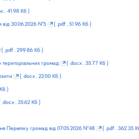
oc , 41.98 Кб )
 від 30.06.2026 №5
( .pdf , 51.96 Кб )
( .pdf , 299.86 Кб )
р територіальних громад
( .docx , 35.77 Кб )
ізити
( .docx , 22.00 Кб )
Кб )
 .docx , 35.62 Кб )
ня Переліку громад від 07.05.2026 №48
( .pdf , 362.35 К