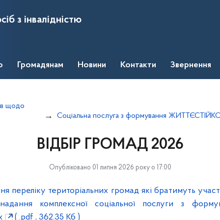
сіб з інвалідністю
о
Громадянам
Новини
Контакти
Звернення
тів щодо
Соціальна послуга з формування ЖИТТЄСТІЙКОС
ВІДБІР ГРОМАД 2026
Опубліковано 01 липня 2026 року о 17:00
ня переліку територіальних громад які братимуть учас
 надання комплексної соціальної послуги з формув
х
( .pdf , 362.35 Кб )