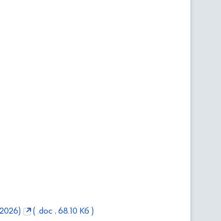
.2026)
( .doc , 68.10 Кб )