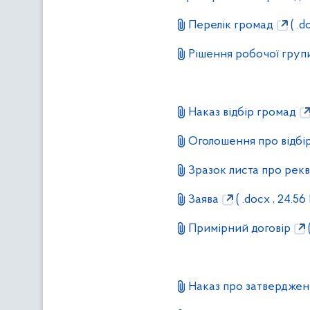
Перелік громад
( .d
Рішення робочої групи
Наказ відбір громад
Оголошення про відбі
Зразок листа про рекв
Заява
( .docx , 24.56 
Примірний договір
(
Наказ про затверджен