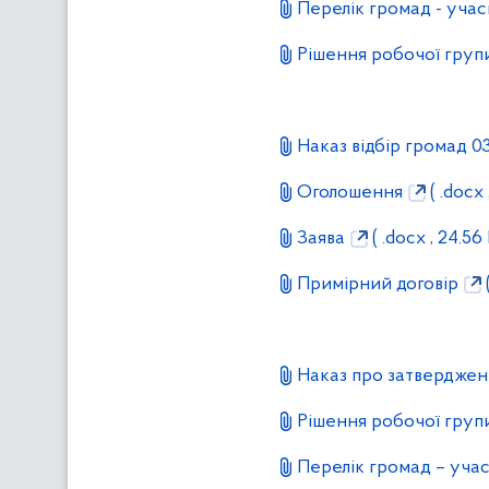
Перелік громад - уча
Рішення робочої групи
Наказ відбір громад 0
Оголошення
( .docx 
Заява
( .docx , 24.56 
Примірний договір
(
Наказ про затверджен
Рішення робочої групи
Перелік громад – учас