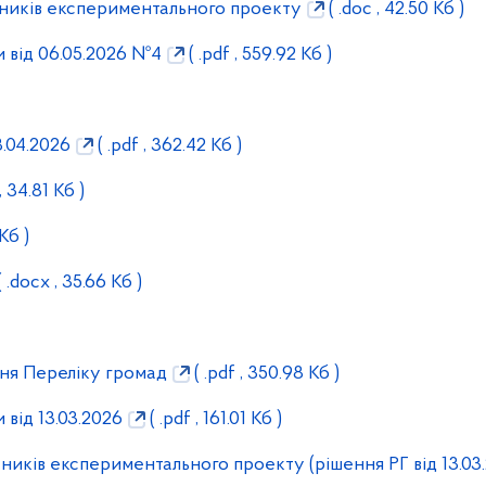
сників експериментального проекту
( .doc , 42.50 Кб )
 від 06.05.2026 №4
( .pdf , 559.92 Кб )
3.04.2026
( .pdf , 362.42 Кб )
, 34.81 Кб )
Кб )
 .docx , 35.66 Кб )
ня Переліку громад
( .pdf , 350.98 Кб )
 від 13.03.2026
( .pdf , 161.01 Кб )
ників експериментального проекту (рішення РГ від 13.03