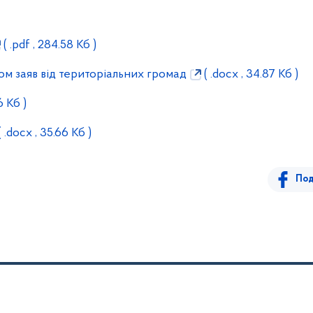
( .pdf , 284.58 Кб )
м заяв від територіальних громад
( .docx , 34.87 Кб )
6 Кб )
 .docx , 35.66 Кб )
Под