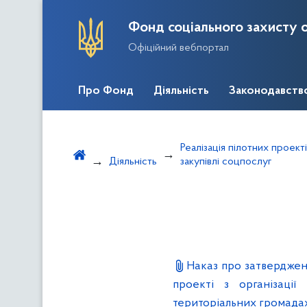
Фонд соціального захисту о
Офіційний вебпортал
Про Фонд
Діяльність
Законодавств
Реалізація пілотних проек
Діяльність
закупівлі соцпослуг
Наказ про затверджен
проекті з організації
територіальних громада