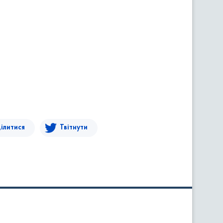
ілитися
Твітнути