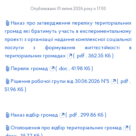
Опубліковано 01 липня 2026 року о 17:00
Наказ про затвердження переліку територіальних
громад які братимуть участь в експериментальному
проекті з організації надання комплексної соціальної
послуги з формування життєстійкості в
територіальних громадах
( .pdf , 362.35 Кб )
Перелік громад
( .doc , 41.98 Кб )
Рішення робочої групи від 30.06.2026 №5
( .pdf ,
51.96 Кб )
Наказ відбір громад
( .pdf , 299.86 Кб )
Оголошення про відбір територіальних громад
(