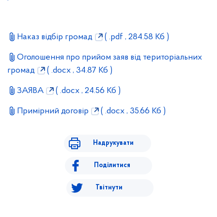
Наказ відбір громад
( .pdf , 284.58 Кб )
Оголошення про прийом заяв від територіальних
громад
( .docx , 34.87 Кб )
ЗАЯВА
( .docx , 24.56 Кб )
Примірний договір
( .docx , 35.66 Кб )
Надрукувати
Поділитися
Твітнути