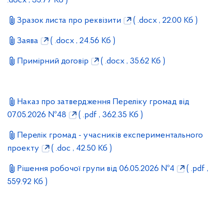
.docx , 35.77 Кб )
Зразок листа про реквізити
( .docx , 22.00 Кб )
Заява
( .docx , 24.56 Кб )
Примірний договір
( .docx , 35.62 Кб )
Наказ про затвердження Переліку громад від
07.05.2026 №48
( .pdf , 362.35 Кб )
Перелік громад - учасників експериментального
проекту
( .doc , 42.50 Кб )
Рішення робочої групи від 06.05.2026 №4
( .pdf ,
559.92 Кб )