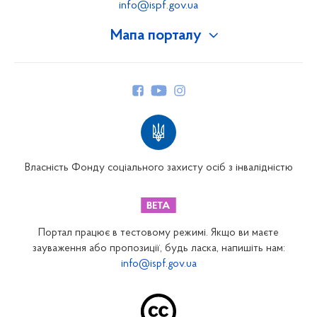
info@ispf.gov.ua
Мапа порталу
Про Фонд
Керівництво
Структура Фонду
Територіальні відділення
Вінницьке відділення
Волинське відділення
Власність Фонду соціального захисту осіб з інвалідністю
Дніпропетровське відділення
Донецьке відділення
Житомирське відділення
Портал працює в тестовому режимі. Якщо ви маєте
Закарпатське відділення
зауваження або пропозиції, будь ласка, напишіть нам:
info@ispf.gov.ua
Запорізьке відділення
Івано-Франківське відділення
Київське міське відділення